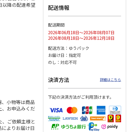
日以降の配達希望
配送情報
配送期間
ス 大
MLB ドジャース 大
ドジャース 大谷翔
MLB ドジャース 大
由伸・
谷翔平 2026 NL 3・
平 日本人最多53試
谷翔平 2026 NL 3・
2026年06月18日～2026年08月07日
日本人
…
4月投手
…
合連続出塁記念 シ
4月投手
…
2026年08月18日～2026年12月18日
ル
…
17,000円
17,000円
8,500円
配送方法
ゆうパック
(送料・税込)
(送料・税込)
(送料・税込)
お届け日
指定可
のし
対応不可
決済方法
詳細はこちら
下記の決済方法がご利用頂けます。
器、小物等は商品
上、お申込みくだ
た、ご依頼主様と
品によりお届け日