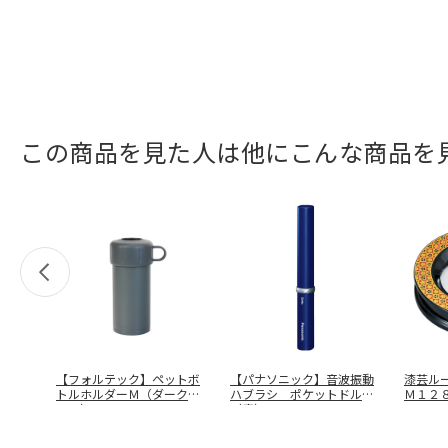
この商品を見た人は他にこんな商品を
【フォルテック】ペットボ
【パナソニック】音波振動
漆芸ル
トルホルダーＭ（ダークグ
ハブラシ ポケットドルツ
Ｍ１２
レー） Ｒ
…
（青） Ｅ
…