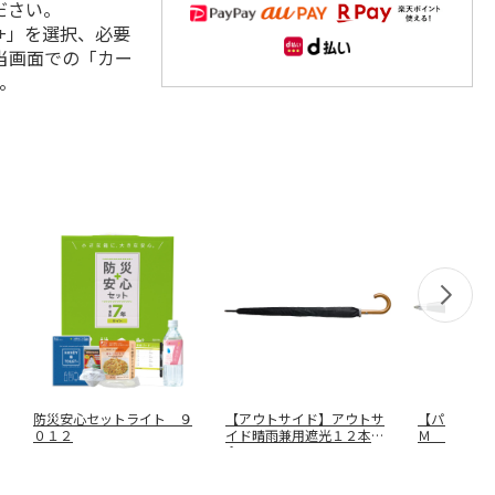
ださい。
+」を選択、必要
当画面での「カー
。
防災安心セットライト ９
【アウトサイド】アウトサ
【パーカー
０１２
イド晴雨兼用遮光１２本長
Ｍ １９７
傘 ７１４
…