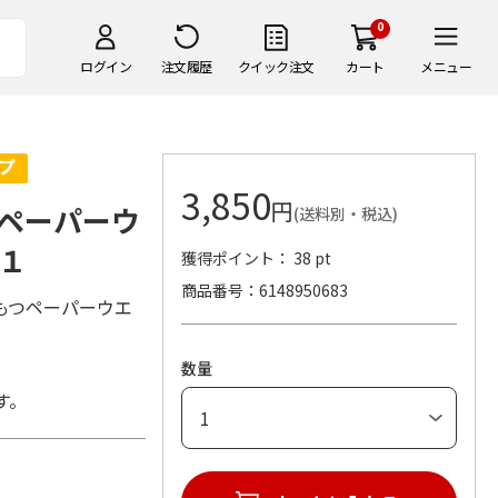
0
ログイン
注文履歴
クイック注文
カート
メニュー
3,850
円
ペーパーウ
(送料別・税込)
１
獲得ポイント： 38 pt
商品番号
6148950683
もつペーパーウエ
数量
す。