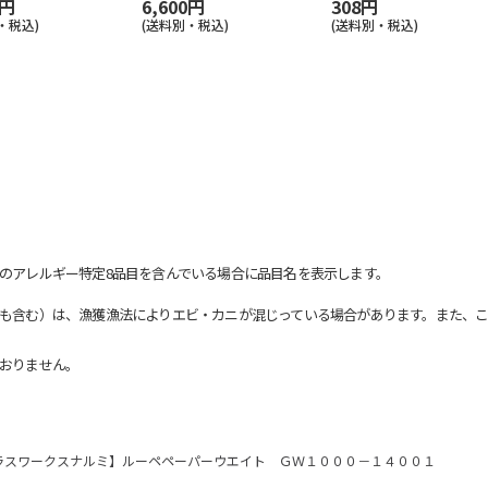
0円
6,600円
308円
・税込)
(送料別・税込)
(送料別・税込)
のアレルギー特定8品目を含んでいる場合に品目名を表示します。
も含む）は、漁獲漁法によりエビ・カニが混じっている場合があります。また、こ
おりません。
ラスワークスナルミ】ルーペペーパーウエイト ＧＷ１０００－１４００１