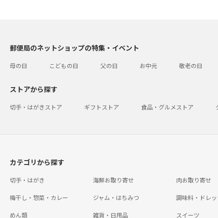
郵便局のネットショップの特集・イベント
母の日
こどもの日
父の日
お中元
敬老の日
ストアから探す
切手・はがきストア
ギフトストア
食品・グルメストア
カテゴリから探す
切手・はがき
海鮮お取り寄せ
肉お取り寄せ
梅干し・惣菜・カレー
ジャム・はちみつ
調味料・ドレッ
めん類
雑貨・日用品
スイーツ