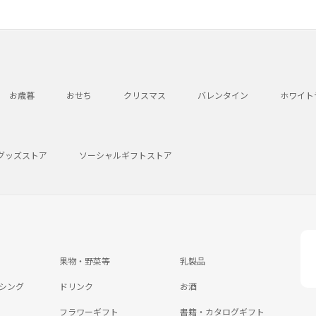
お歳暮
おせち
クリスマス
バレンタイン
ホワイト
グッズストア
ソーシャルギフトストア
果物・野菜等
乳製品
シング
ドリンク
お酒
フラワーギフト
書籍・カタログギフト