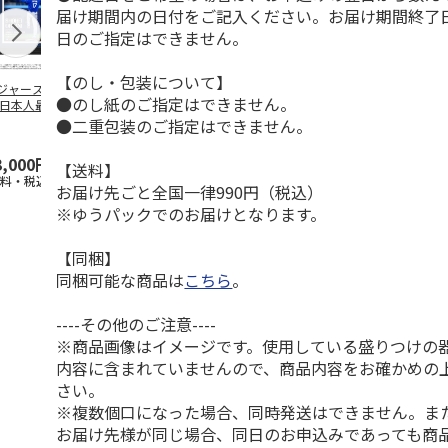
届け期間内の日付をご記入ください。お届け期間終了
日のご指定はできません。
【のし・包装について】
ジャース 大谷翔
MLB ドジャース 大
ドジャース 大谷翔
MLB ドジャー
●のし紙のご指定はできません。
 日本人最多53試
谷翔平 2026 NL 3・
平 日本人最多53試
谷翔平・山本
連続出塁記念 ダ
4月投手
…
合連続出塁記念 コ
佐々木朗希 
●二重包装のご指定はできません。
…
イ
…
3,000円
33,000円
9,900円
8,500円
【送料】
送料・税込)
(送料・税込)
(送料・税込)
(送料・税込)
お届け先ごと全国一律990円（税込）
※ゆうパックでのお届けとなります。
【同梱】
同梱可能な商品は
こちら
。
----その他のご注意----
※商品画像はイメージです。使用している盛りつけの
内容に含まれていませんので、商品内容をお確かめの
さい。
※複数個口になった場合、同時発送はできません。ま
お届け先様が同じ場合、同日のお申込みであっても商