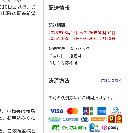
定ください。
10日目以降、お
配送情報
日以降の配達希望
配送期間
ス 大
MLB ドジャース 大
ドジャース 大谷翔
MLB ドジャース 大
由伸・
谷翔平 2026 NL 3・
平 日本人最多53試
谷翔平 2026 NL 3・
2026年06月18日～2026年08月07日
日本人
…
4月投手
…
合連続出塁記念 シ
4月投手
…
2026年08月18日～2026年12月18日
ル
…
17,000円
17,000円
8,500円
配送方法
ゆうパック
(送料・税込)
(送料・税込)
(送料・税込)
お届け日
指定可
のし
対応不可
決済方法
詳細はこちら
下記の決済方法がご利用頂けます。
器、小物等は商品
上、お申込みくだ
た、ご依頼主様と