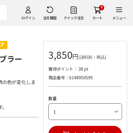
0
ログイン
注文履歴
クイック注文
カート
メニュー
3,850
円
ブラー
(送料別・税込)
獲得ポイント： 38 pt
商品番号
6148950595
柄の色が変化しま
数量
す。