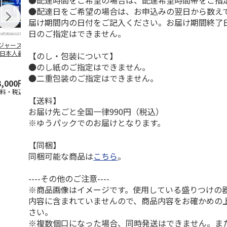
●配達時間をご希望の場合は、配達希望時間帯をご指
●配達日をご希望の場合は、お申込みの翌日から数えて
届け期間内の日付をご記入ください。お届け期間終了
日のご指定はできません。
ジャース 大谷翔
MLB ドジャース 大
ドジャース 大谷翔
MLB ドジャー
 日本人最多53試
谷翔平 2026 NL 3・
平 日本人最多53試
谷翔平・山本
【のし・包装について】
連続出塁記念 ダ
4月投手
…
合連続出塁記念 コ
佐々木朗希 
●のし紙のご指定はできません。
…
イ
…
●二重包装のご指定はできません。
3,000円
33,000円
9,900円
8,500円
送料・税込)
(送料・税込)
(送料・税込)
(送料・税込)
【送料】
お届け先ごと全国一律990円（税込）
※ゆうパックでのお届けとなります。
【同梱】
同梱可能な商品は
こちら
。
----その他のご注意----
※商品画像はイメージです。使用している盛りつけの
内容に含まれていませんので、商品内容をお確かめの
さい。
※複数個口になった場合、同時発送はできません。ま