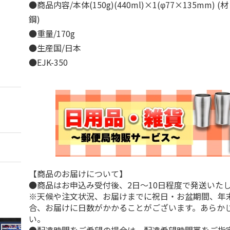
●商品内容/本体(150g)(440ml)×1(φ77×135mm) 
鋼)
●重量/170g
●生産国/日本
●EJK-350
【商品のお届けについて】
●商品はお申込み受付後、2日～10日程度で発送いた
※天候や注文状況、お届けまでに祝日・お盆期間、年
合、お届けに日数がかかることがございます。あらか
い。