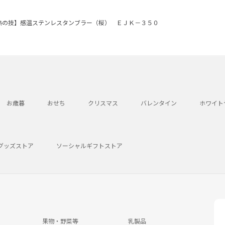
熟の技】感温ステンレスタンブラー（桜） ＥＪＫ－３５０
お歳暮
おせち
クリスマス
バレンタイン
ホワイト
グッズストア
ソーシャルギフトストア
果物・野菜等
乳製品