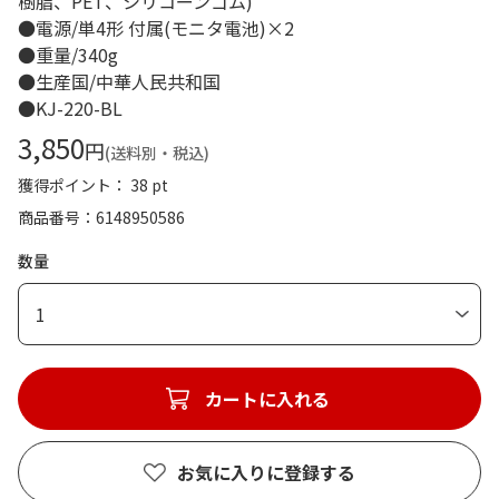
樹脂、PET、シリコーンゴム)
●電源/単4形 付属(モニタ電池)×2
●重量/340g
●生産国/中華人民共和国
●KJ-220-BL
3,850
円
(送料別・税込)
獲得ポイント： 38 pt
商品番号
6148950586
数量
1
カートに入れる
お気に入りに登録する