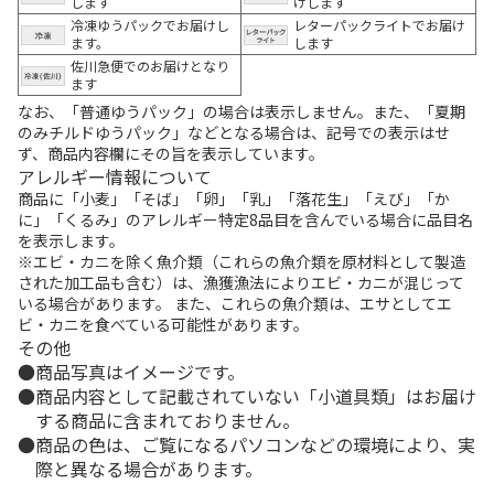
します
けします
冷凍ゆうパックでお届けし
レターパックライトでお届け
ます。
します
佐川急便でのお届けとなり
ます
なお、「普通ゆうパック」の場合は表示しません。また、「夏期
のみチルドゆうパック」などとなる場合は、記号での表示はせ
ず、商品内容欄にその旨を表示しています。
アレルギー情報について
商品に「小麦」「そば」「卵」「乳」「落花生」「えび」「か
に」「くるみ」のアレルギー特定8品目を含んでいる場合に品目名
を表示します。
※エビ・カニを除く魚介類（これらの魚介類を原材料として製造
された加工品も含む）は、漁獲漁法によりエビ・カニが混じって
いる場合があります。 また、これらの魚介類は、エサとしてエ
ビ・カニを食べている可能性があります。
その他
商品写真はイメージです。
商品内容として記載されていない「小道具類」はお届け
する商品に含まれておりません。
商品の色は、ご覧になるパソコンなどの環境により、実
際と異なる場合があります。