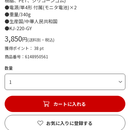
樹脂、PET、シリコーンゴム)
●電源/単4形 付属(モニタ電池)×2
●重量/340g
●生産国/中華人民共和国
●KJ-220-GY
3,850
円
(送料別・税込)
獲得ポイント： 38 pt
商品番号
6148950561
数量
1
カートに入れる
お気に入りに登録する