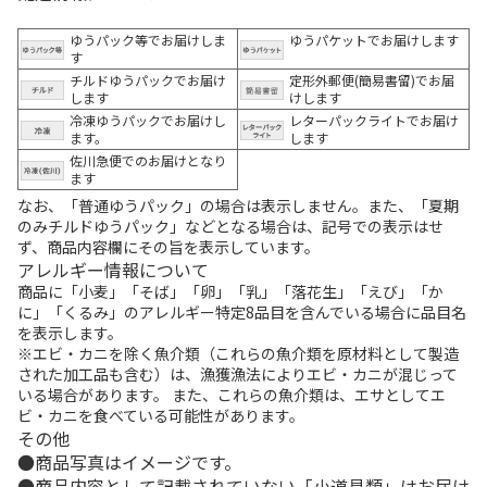
ゆうパック等でお届けしま
ゆうパケットでお届けします
す
チルドゆうパックでお届け
定形外郵便(簡易書留)でお届
します
けします
冷凍ゆうパックでお届けし
レターパックライトでお届け
ます。
します
佐川急便でのお届けとなり
ます
なお、「普通ゆうパック」の場合は表示しません。また、「夏期
のみチルドゆうパック」などとなる場合は、記号での表示はせ
ず、商品内容欄にその旨を表示しています。
アレルギー情報について
商品に「小麦」「そば」「卵」「乳」「落花生」「えび」「か
に」「くるみ」のアレルギー特定8品目を含んでいる場合に品目名
を表示します。
※エビ・カニを除く魚介類（これらの魚介類を原材料として製造
された加工品も含む）は、漁獲漁法によりエビ・カニが混じって
いる場合があります。 また、これらの魚介類は、エサとしてエ
ビ・カニを食べている可能性があります。
その他
商品写真はイメージです。
商品内容として記載されていない「小道具類」はお届け