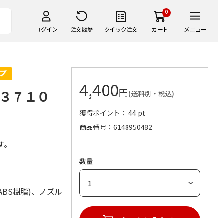
0
ログイン
注文履歴
クイック注文
カート
メニュー
4,400
円
３７１０
(送料別・税込)
獲得ポイント： 44 pt
商品番号
6148950482
す。
数量
材：ABS樹脂)、ノズル