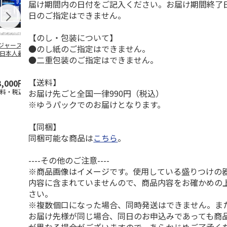
届け期間内の日付をご記入ください。お届け期間終了
日のご指定はできません。
【のし・包装について】
ジャース 大谷翔
MLB ドジャース 大
ドジャース 大谷翔
MLB ドジャー
●のし紙のご指定はできません。
 日本人最多53試
谷翔平 2026 NL 3・
平 日本人最多53試
谷翔平・山本
●二重包装のご指定はできません。
連続出塁記念 ダ
4月投手
…
合連続出塁記念 コ
佐々木朗希 
…
イ
…
【送料】
3,000円
33,000円
9,900円
8,500円
お届け先ごと全国一律990円（税込）
送料・税込)
(送料・税込)
(送料・税込)
(送料・税込)
※ゆうパックでのお届けとなります。
【同梱】
同梱可能な商品は
こちら
。
----その他のご注意----
※商品画像はイメージです。使用している盛りつけの
内容に含まれていませんので、商品内容をお確かめの
さい。
※複数個口になった場合、同時発送はできません。ま
お届け先様が同じ場合、同日のお申込みであっても商