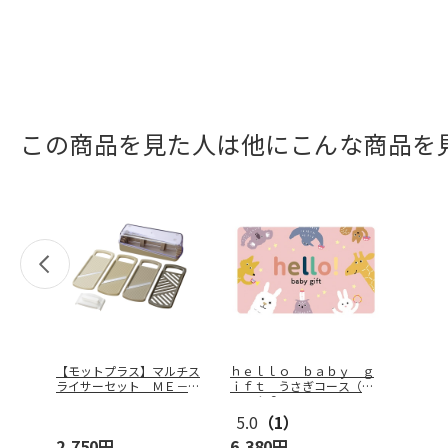
この商品を見た人は他にこんな商品を
【モットプラス】マルチス
ｈｅｌｌｏ ｂａｂｙ ｇ
ライサーセット ＭＥ－７
ｉｆｔ うさぎコース（ｅ
７７２
－Ｇｉｆｔ
…
5.0
（1）
2,750円
6,380円