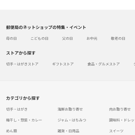
郵便局のネットショップの特集・イベント
母の日
こどもの日
父の日
お中元
敬老の日
ストアから探す
切手・はがきストア
ギフトストア
食品・グルメストア
カテゴリから探す
切手・はがき
海鮮お取り寄せ
肉お取り寄せ
梅干し・惣菜・カレー
ジャム・はちみつ
調味料・ドレッ
めん類
雑貨・日用品
スイーツ