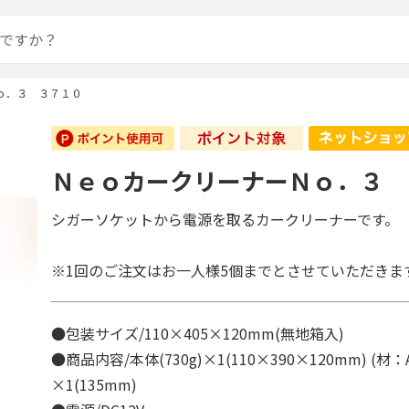
ｏ．３ ３７１０
ＮｅｏカークリーナーＮｏ．３ 
シガーソケットから電源を取るカークリーナーです。
※1回のご注文はお一人様5個までとさせていただきま
●包装サイズ/110×405×120mm(無地箱入)
●商品内容/本体(730g)×1(110×390×120mm) (
×1(135mm)