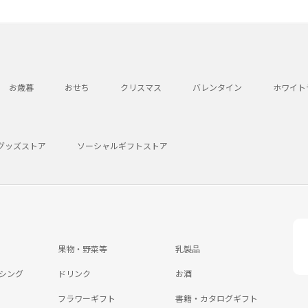
お歳暮
おせち
クリスマス
バレンタイン
ホワイト
グッズストア
ソーシャルギフトストア
果物・野菜等
乳製品
シング
ドリンク
お酒
フラワーギフト
書籍・カタログギフト