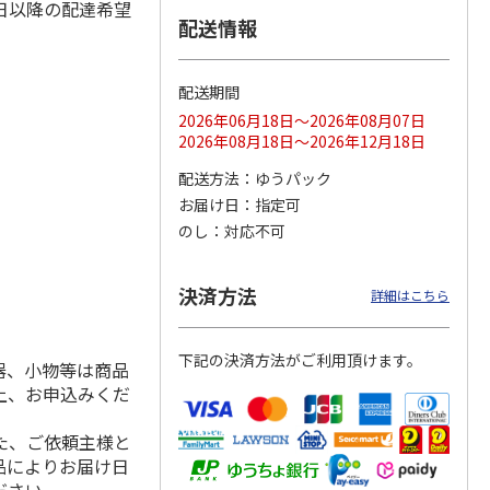
日以降の配達希望
配送情報
配送期間
ス 大
MLB ドジャース 大
ドジャース 大谷翔
MLB ドジャース 大
由伸・
谷翔平 2026 NL 3・
平 日本人最多53試
谷翔平 2026 NL 3・
2026年06月18日～2026年08月07日
日本人
…
4月投手
…
合連続出塁記念 シ
4月投手
…
2026年08月18日～2026年12月18日
ル
…
17,000円
17,000円
8,500円
配送方法
ゆうパック
(送料・税込)
(送料・税込)
(送料・税込)
お届け日
指定可
のし
対応不可
決済方法
詳細はこちら
下記の決済方法がご利用頂けます。
器、小物等は商品
上、お申込みくだ
た、ご依頼主様と
品によりお届け日