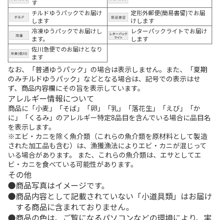
す
チルドゆうパックでお届け
定形外郵便(簡易書留)でお届
します
けします
冷凍ゆうパックでお届けし
レターパックライトでお届け
ます。
します
佐川急便でのお届けとなり
ます
なお、「普通ゆうパック」の場合は表示しません。また、「夏期
のみチルドゆうパック」などとなる場合は、記号での表示はせ
ず、商品内容欄にその旨を表示しています。
アレルギー情報について
商品に「小麦」「そば」「卵」「乳」「落花生」「えび」「か
に」「くるみ」のアレルギー特定8品目を含んでいる場合に品目名
を表示します。
※エビ・カニを除く魚介類（これらの魚介類を原材料として製造
された加工品も含む）は、漁獲漁法によりエビ・カニが混じって
いる場合があります。 また、これらの魚介類は、エサとしてエ
ビ・カニを食べている可能性があります。
その他
商品写真はイメージです。
商品内容として記載されていない「小道具類」はお届け
する商品に含まれておりません。
商品の色は、ご覧になるパソコンなどの環境により、実