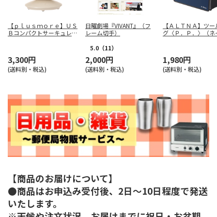
【ｐｌｕｓｍｏｒｅ】ＵＳ
日曜劇場『VIVANT』（フ
【ＡＬＴＮＡ】ツー
Ｂコンパクトサーキュレー
レーム切手）
グ〈Ｐ．Ｐ．〉（ネ
ター ＭＯ－Ｆ０１９－Ｏ
ー） Ａ７７７３－
Ｗ
5.0
（11）
3,300円
2,000円
1,980円
(送料別・税込)
(送料別・税込)
(送料別・税込)
【商品のお届けについて】
●商品はお申込み受付後、2日～10日程度で発送
いたします。
※天候や注文状況、お届けまでに祝日・お盆期