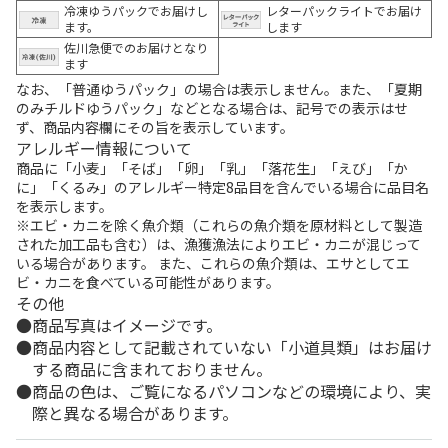
冷凍ゆうパックでお届けし
レターパックライトでお届け
ます。
します
佐川急便でのお届けとなり
ます
なお、「普通ゆうパック」の場合は表示しません。また、「夏期
のみチルドゆうパック」などとなる場合は、記号での表示はせ
ず、商品内容欄にその旨を表示しています。
アレルギー情報について
商品に「小麦」「そば」「卵」「乳」「落花生」「えび」「か
に」「くるみ」のアレルギー特定8品目を含んでいる場合に品目名
を表示します。
※エビ・カニを除く魚介類（これらの魚介類を原材料として製造
された加工品も含む）は、漁獲漁法によりエビ・カニが混じって
いる場合があります。 また、これらの魚介類は、エサとしてエ
ビ・カニを食べている可能性があります。
その他
商品写真はイメージです。
商品内容として記載されていない「小道具類」はお届け
する商品に含まれておりません。
商品の色は、ご覧になるパソコンなどの環境により、実
際と異なる場合があります。