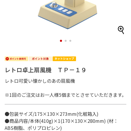
1
2
3
レトロ卓上扇風機 ＴＰ－１９
レトロ可愛い懐かしのあの扇風機
※1回のご注文はお一人様5個までとさせていただきます。
●包装サイズ/175×130×273mm(化粧箱入)
●商品内容/本体(410g)×1(170×130×280mm) (材：
ABS樹脂、ポリプロピレン)