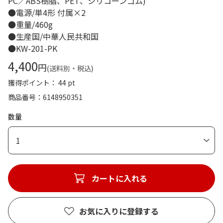
PC／ABS樹脂、PET、シリコーンゴム)
●電源/単4形 付属×2
●重量/460g
●生産国/中華人民共和国
●KW-201-PK
4,400
円
(送料別・税込)
獲得ポイント： 44 pt
商品番号
6148950351
数量
1
カートに入れる
お気に入りに登録する