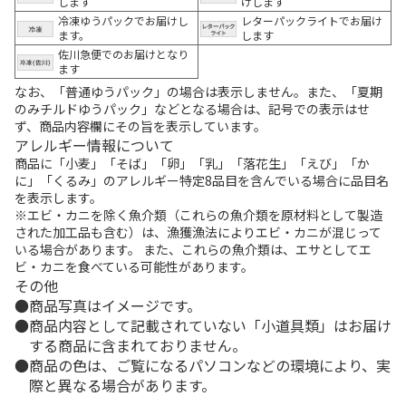
します
けします
冷凍ゆうパックでお届けし
レターパックライトでお届け
ます。
します
佐川急便でのお届けとなり
ます
なお、「普通ゆうパック」の場合は表示しません。また、「夏期
のみチルドゆうパック」などとなる場合は、記号での表示はせ
ず、商品内容欄にその旨を表示しています。
アレルギー情報について
商品に「小麦」「そば」「卵」「乳」「落花生」「えび」「か
に」「くるみ」のアレルギー特定8品目を含んでいる場合に品目名
を表示します。
※エビ・カニを除く魚介類（これらの魚介類を原材料として製造
された加工品も含む）は、漁獲漁法によりエビ・カニが混じって
いる場合があります。 また、これらの魚介類は、エサとしてエ
ビ・カニを食べている可能性があります。
その他
商品写真はイメージです。
商品内容として記載されていない「小道具類」はお届け
する商品に含まれておりません。
商品の色は、ご覧になるパソコンなどの環境により、実
際と異なる場合があります。