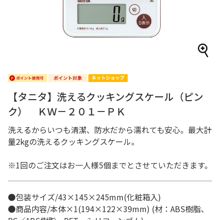
【タニタ】洗えるクッキングスケール（ピン
ク） ＫＷ－２０１－ＰＫ
洗えるからいつも清潔、防水だから濡れても安心。最大計
量2kgの洗えるクッキングスケール。
※1回のご注文はお一人様5個までとさせていただきます。
●包装サイズ/43×145×245mm(化粧箱入)
●商品内容/本体×1(194×122×39mm) (材：ABS樹脂、