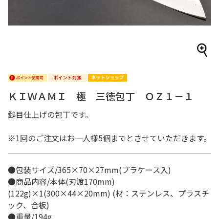
ＫＩＷＡＭＩ 極 三徳包丁 ＯＺ１－１
鎚目仕上げの包丁です。
※1回のご注文はお一人様5個までとさせていただきます。
●包装サイズ/365×70×27mm(プラケース入)
●商品内容/本体(刃渡170mm)
(122g)×1(300×44×20mm) (材：ステンレス、プラスチ
ック、合板)
●重量/194g