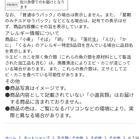
佐川急便でのお届けとなり
ます
なお、「普通ゆうパック」の場合は表示しません。また、「夏期
のみチルドゆうパック」などとなる場合は、記号での表示はせ
ず、商品内容欄にその旨を表示しています。
アレルギー情報について
商品に「小麦」「そば」「卵」「乳」「落花生」「えび」「か
に」「くるみ」のアレルギー特定8品目を含んでいる場合に品目名
を表示します。
※エビ・カニを除く魚介類（これらの魚介類を原材料として製造
された加工品も含む）は、漁獲漁法によりエビ・カニが混じって
いる場合があります。 また、これらの魚介類は、エサとしてエ
ビ・カニを食べている可能性があります。
その他
商品写真はイメージです。
商品内容として記載されていない「小道具類」はお届け
する商品に含まれておりません。
商品の色は、ご覧になるパソコンなどの環境により、実
際と異なる場合があります。
ホーム
ネットショップ
生き物・その他
その他
その他
ＫＩＷ