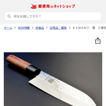
ホーム
WEB特集
非食品
日用品・雑貨
ＫＩＷＡＭＩ 極 三徳