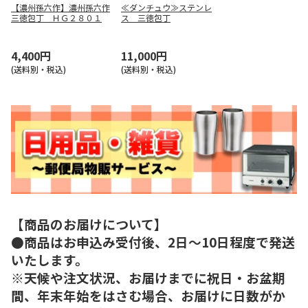
【濃州孫六作】濃州孫六作
≪ダンチュウ≫ステンレ
三徳包丁 ＨＧ２８０１
ス 三徳包丁
4,400円
11,000円
(送料別・税込)
(送料別・税込)
【商品のお届けについて】
●商品はお申込み受付後、2日～10日程度で発送
いたします。
※天候や注文状況、お届けまでに祝日・お盆期
間、年末年始をはさむ場合、お届けに日数がか