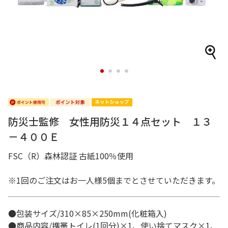
1
2
3
4
防災士監修 女性用防災１４点セット １３
－４００Ｅ
FSC（R）森林認証 古紙100％使用
※1回のご注文はお一人様5個までとさせていただきます。
●包装サイズ/310×85×250mm(化粧箱入)
●商品内容/携帯トイレ(1回分)×1、使い捨てマスク×1、