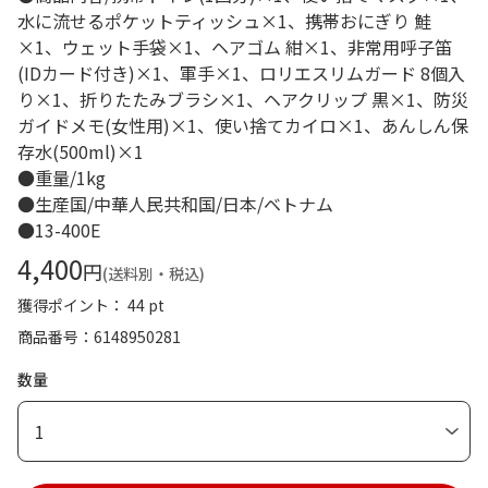
水に流せるポケットティッシュ×1、携帯おにぎり 鮭
×1、ウェット手袋×1、ヘアゴム 紺×1、非常用呼子笛
(IDカード付き)×1、軍手×1、ロリエスリムガード 8個入
り×1、折りたたみブラシ×1、ヘアクリップ 黒×1、防災
ガイドメモ(女性用)×1、使い捨てカイロ×1、あんしん保
存水(500ml)×1
●重量/1kg
●生産国/中華人民共和国/日本/ベトナム
●13-400E
4,400
円
(送料別・税込)
獲得ポイント： 44 pt
商品番号
6148950281
数量
1