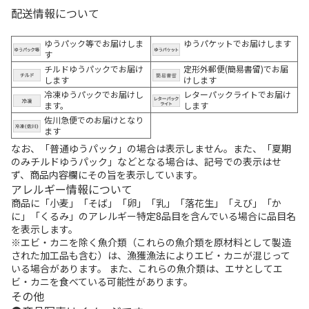
配送情報について
ゆうパック等でお届けしま
ゆうパケットでお届けします
す
チルドゆうパックでお届け
定形外郵便(簡易書留)でお届
します
けします
冷凍ゆうパックでお届けし
レターパックライトでお届け
ます。
します
佐川急便でのお届けとなり
ます
なお、「普通ゆうパック」の場合は表示しません。また、「夏期
のみチルドゆうパック」などとなる場合は、記号での表示はせ
ず、商品内容欄にその旨を表示しています。
アレルギー情報について
商品に「小麦」「そば」「卵」「乳」「落花生」「えび」「か
に」「くるみ」のアレルギー特定8品目を含んでいる場合に品目名
を表示します。
※エビ・カニを除く魚介類（これらの魚介類を原材料として製造
された加工品も含む）は、漁獲漁法によりエビ・カニが混じって
いる場合があります。 また、これらの魚介類は、エサとしてエ
ビ・カニを食べている可能性があります。
その他