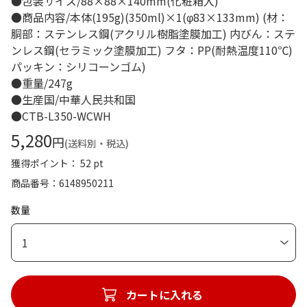
●包装サイズ/88×88×140mm(化粧箱入)
●商品内容/本体(195g)(350ml)×1(φ83×133mm) (材：
胴部：ステンレス鋼(アクリル樹脂塗膜加工) 内びん：ステ
ンレス鋼(セラミック塗膜加工) フタ：PP(耐熱温度110℃)
パッキン：シリコーンゴム)
●重量/247g
●生産国/中華人民共和国
●CTB-L350-WCWH
5,280
円
(送料別・税込)
獲得ポイント： 52 pt
商品番号
6148950211
数量
1
カートに入れる