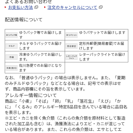
よくあるお問い合わせ
お支払い方法
注文のキャンセルについて
配送情報について
ゆうパック等でお届けしま
ゆうパケットでお届けします
す
チルドゆうパックでお届け
定形外郵便(簡易書留)でお届
します
けします
冷凍ゆうパックでお届けし
レターパックライトでお届け
ます。
します
佐川急便でのお届けとなり
ます
なお、「普通ゆうパック」の場合は表示しません。また、「夏期
のみチルドゆうパック」などとなる場合は、記号での表示はせ
ず、商品内容欄にその旨を表示しています。
アレルギー情報について
商品に「小麦」「そば」「卵」「乳」「落花生」「えび」「か
に」「くるみ」のアレルギー特定8品目を含んでいる場合に品目名
を表示します。
※エビ・カニを除く魚介類（これらの魚介類を原材料として製造
された加工品も含む）は、漁獲漁法によりエビ・カニが混じって
いる場合があります。 また、これらの魚介類は、エサとしてエ