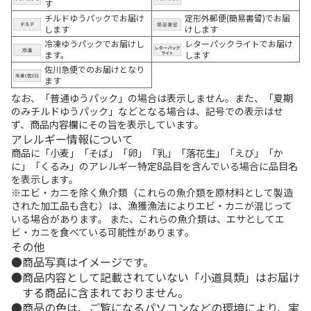
す
チルドゆうパックでお届け
定形外郵便(簡易書留)でお届
します
けします
冷凍ゆうパックでお届けし
レターパックライトでお届け
ます。
します
佐川急便でのお届けとなり
ます
なお、「普通ゆうパック」の場合は表示しません。また、「夏期
のみチルドゆうパック」などとなる場合は、記号での表示はせ
ず、商品内容欄にその旨を表示しています。
アレルギー情報について
商品に「小麦」「そば」「卵」「乳」「落花生」「えび」「か
に」「くるみ」のアレルギー特定8品目を含んでいる場合に品目名
を表示します。
※エビ・カニを除く魚介類（これらの魚介類を原材料として製造
された加工品も含む）は、漁獲漁法によりエビ・カニが混じって
いる場合があります。 また、これらの魚介類は、エサとしてエ
ビ・カニを食べている可能性があります。
その他
商品写真はイメージです。
商品内容として記載されていない「小道具類」はお届け
する商品に含まれておりません。
商品の色は、ご覧になるパソコンなどの環境により、実