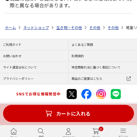
際と異なる場合があります。
ホーム
ネットショップ
生き物・その他
その他
その他
軽量リ
ご利用ガイド
よくあるご質問
お問い合わせ
利用規約
サイト運営会社について
特定商取引法に基づく表記について
プライバシーポリシー
商品のご提案はこちら
SNSでお得な情報発信中
カートに入れる
Copyright (C) JAPAN POST Co.,Ltd. All Rights Reserved.
0