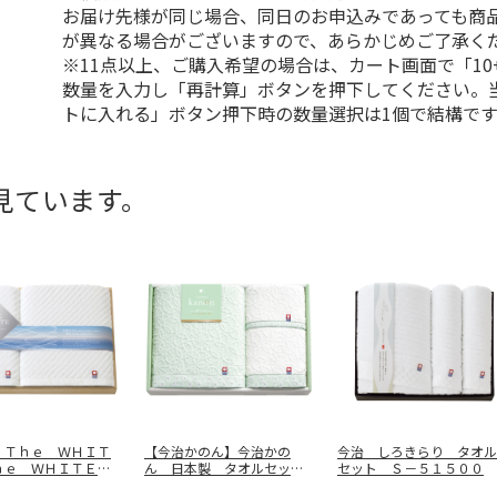
お届け先様が同じ場合、同日のお申込みであっても商
が異なる場合がございますので、あらかじめご了承く
※11点以上、ご購入希望の場合は、カート画面で「10
数量を入力し「再計算」ボタンを押下してください。
トに入れる」ボタン押下時の数量選択は1個で結構です
見ています。
 Ｔｈｅ ＷＨＩＴ
【今治かのん】今治かの
今治 しろきらり タオル
ｈｅ ＷＨＩＴＥ
ん 日本製 タオルセッ
セット Ｓ－５１５００
セッ
…
ト ６８０５０