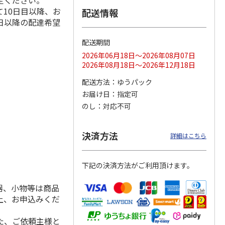
定ください。
10日目以降、お
配送情報
日以降の配達希望
配送期間
ス 大
MLB ドジャース 大
ドジャース 大谷翔
MLB ドジャース 大
由伸・
谷翔平 2026 NL 3・
平 日本人最多53試
谷翔平 2026 NL 3・
2026年06月18日～2026年08月07日
日本人
…
4月投手
…
合連続出塁記念 シ
4月投手
…
2026年08月18日～2026年12月18日
ル
…
17,000円
17,000円
8,500円
配送方法
ゆうパック
(送料・税込)
(送料・税込)
(送料・税込)
お届け日
指定可
のし
対応不可
決済方法
詳細はこちら
下記の決済方法がご利用頂けます。
器、小物等は商品
上、お申込みくだ
た、ご依頼主様と