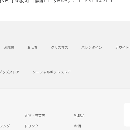
治タオル】今治小町 白無垢ＩＩ タオルセット ＴＩＫ５００４２０３
お歳暮
おせち
クリスマス
バレンタイン
ホワイト
グッズストア
ソーシャルギフトストア
果物・野菜等
乳製品
シング
ドリンク
お酒