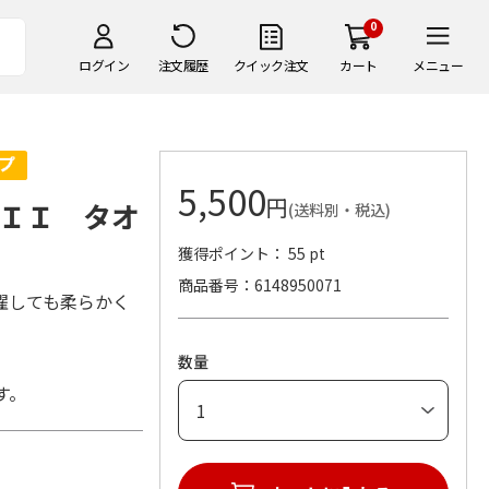
0
ログイン
注文履歴
クイック注文
カート
メニュー
5,500
円
ＩＩ タオ
(送料別・税込)
獲得ポイント： 55 pt
商品番号
6148950071
濯しても柔らかく
数量
す。