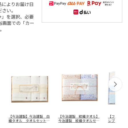
品によりお届け日
ださい。
+」を選択、必要
当画面での「カー
。
【今治謹製】今治謹製 白
【今治謹製 紋織タオル】
【フォレブ
織タオル タオルセット
今治謹製 紋織タオルセッ
レブランシ
ＳＲ２３０
…
ト ＩＭ７
…
ト ＨＢＭ