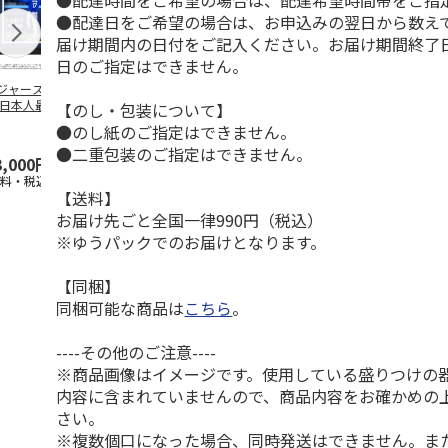
●配達時間をご希望の場合は、配達希望時間帯をご指
●配達日をご希望の場合は、お申込みの翌日から数えて
届け期間内の日付をご記入ください。お届け期間終了
日のご指定はできません。
ジャース 大谷翔
MLB ドジャース 大
ドジャース 大谷翔
MLB ドジャー
 日本人最多53試
谷翔平 2026 NL 3・
平 日本人最多53試
谷翔平・山本
【のし・包装について】
連続出塁記念 ダ
4月投手
…
合連続出塁記念 コ
佐々木朗希 
●のし紙のご指定はできません。
…
イ
…
●二重包装のご指定はできません。
3,000円
33,000円
9,900円
8,500円
送料・税込)
(送料・税込)
(送料・税込)
(送料・税込)
【送料】
お届け先ごと全国一律990円（税込）
※ゆうパックでのお届けとなります。
【同梱】
同梱可能な商品は
こちら
。
----その他のご注意----
※商品画像はイメージです。使用している盛りつけの
内容に含まれていませんので、商品内容をお確かめの
さい。
※複数個口になった場合、同時発送はできません。ま