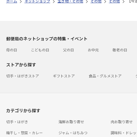
ホーム
ネットショップ
生き物・その他
その他
その他
【今
郵便局のネットショップの特集・イベント
母の日
こどもの日
父の日
お中元
敬老の日
ストアから探す
切手・はがきストア
ギフトストア
食品・グルメストア
カテゴリから探す
切手・はがき
海鮮お取り寄せ
肉お取り寄せ
梅干し・惣菜・カレー
ジャム・はちみつ
調味料・ドレッ