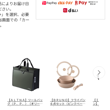
品によりお届け日
ださい。
+」を選択、必要
当画面での「カー
。
【ＡＬＴＮＡ】ツールバッ
【ＢＲＵＮＯ】フライパン
【ＩＨ対応
グ〈Ｐ．Ｐ．〉（オリー
６点セット（ピンクベージ
ン】ジェッ
ブ） Ａ７７
…
ュ） ＢＨ
…
イパン２０