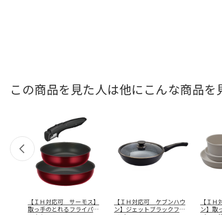
この商品を見た人は他にこんな商品を
【ＩＨ対応可 サーモス】
【ＩＨ対応可 ケブンハウ
【ＩＨ
取っ手のとれるフライパン
ン】ジェットブラックフラ
ン】取
３点セット
…
イパン２８
…
パン・