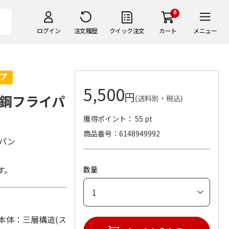
0
ログイン
注文履歴
クイック注文
カート
メニュー
5,500
円
鋼フライパ
(送料別・税込)
獲得ポイント： 55 pt
商品番号
6148949992
イパン
す。
数量
材：本体：三層構造(ス