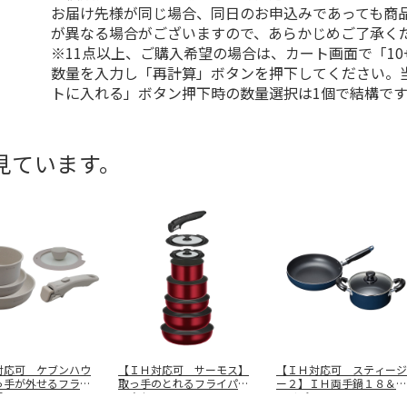
お届け先様が同じ場合、同日のお申込みであっても商
が異なる場合がございますので、あらかじめご了承く
※11点以上、ご購入希望の場合は、カート画面で「10
数量を入力し「再計算」ボタンを押下してください。
トに入れる」ボタン押下時の数量選択は1個で結構です
見ています。
対応可 ケブンハウ
【ＩＨ対応可 サーモス】
【ＩＨ対応可 スティージ
っ手が外せるフライ
取っ手のとれるフライパン
ー２】ＩＨ両手鍋１８＆フ
鍋５
…
８点セット
…
ライパン２
…