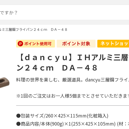
ルミ三層鋼フライパン２４ｃｍ ＤＡ－４８
【ｄａｎｃｙｕ】ＩＨアルミ三層
ン２４ｃｍ ＤＡ－４８
料理の世界を楽しむ、厳選道具。dancyu三層鋼フラ
※1回のご注文はお一人様5個までとさせていただきま
●包装サイズ/260×425×115mm(化粧箱入)
●商品内容/本体(900g)×1(255×425×105mm) (