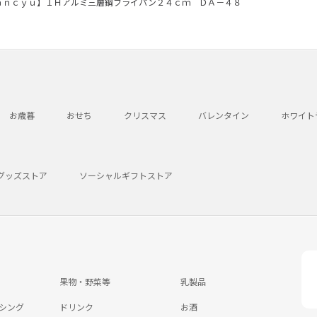
ａｎｃｙｕ】ＩＨアルミ三層鋼フライパン２４ｃｍ ＤＡ－４８
お歳暮
おせち
クリスマス
バレンタイン
ホワイト
グッズストア
ソーシャルギフトストア
果物・野菜等
乳製品
シング
ドリンク
お酒