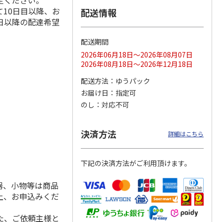
定ください。
10日目以降、お
配送情報
日以降の配達希望
配送期間
ス 大
MLB ドジャース 大
ドジャース 大谷翔
MLB ドジャース 大
由伸・
谷翔平 2026 NL 3・
平 日本人最多53試
谷翔平 2026 NL 3・
2026年06月18日～2026年08月07日
日本人
…
4月投手
…
合連続出塁記念 シ
4月投手
…
2026年08月18日～2026年12月18日
ル
…
17,000円
17,000円
8,500円
配送方法
ゆうパック
(送料・税込)
(送料・税込)
(送料・税込)
お届け日
指定可
のし
対応不可
決済方法
詳細はこちら
下記の決済方法がご利用頂けます。
器、小物等は商品
上、お申込みくだ
た、ご依頼主様と