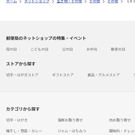
ホーム
ネットショップ
生き物・その他
その他
その他
【ｄ
郵便局のネットショップの特集・イベント
母の日
こどもの日
父の日
お中元
敬老の日
ストアから探す
切手・はがきストア
ギフトストア
食品・グルメストア
カテゴリから探す
切手・はがき
海鮮お取り寄せ
肉お取り寄せ
梅干し・惣菜・カレー
ジャム・はちみつ
調味料・ドレッ