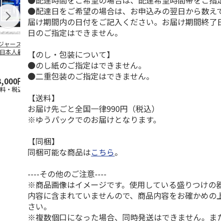
●配達時間をご希望の場合は、配達希望時間帯をご指
●配達日をご希望の場合は、お申込みの翌日から数えて
届け期間内の日付をご記入ください。お届け期間終了
日のご指定はできません。
ジャース 大谷翔
MLB ドジャース 大
ドジャース 大谷翔
MLB ドジャー
 日本人最多53試
谷翔平 2026 NL 3・
平 日本人最多53試
谷翔平・山本
【のし・包装について】
連続出塁記念 ダ
4月投手
…
合連続出塁記念 コ
佐々木朗希 
●のし紙のご指定はできません。
…
イ
…
●二重包装のご指定はできません。
3,000円
33,000円
9,900円
8,500円
送料・税込)
(送料・税込)
(送料・税込)
(送料・税込)
【送料】
お届け先ごと全国一律990円（税込）
※ゆうパックでのお届けとなります。
【同梱】
同梱可能な商品は
こちら
。
----その他のご注意----
※商品画像はイメージです。使用している盛りつけの
内容に含まれていませんので、商品内容をお確かめの
さい。
※複数個口になった場合、同時発送はできません。ま