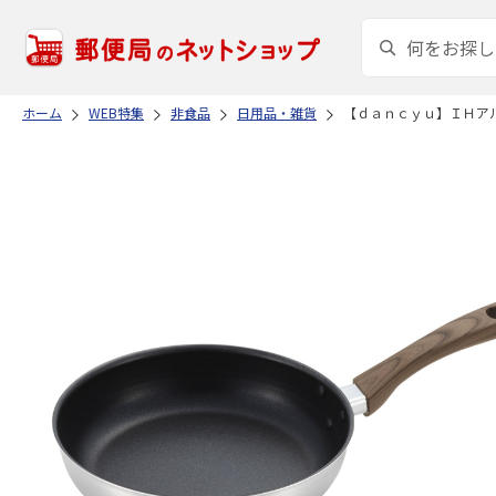
ホーム
WEB特集
非食品
日用品・雑貨
【ｄａｎｃｙｕ】ＩＨア