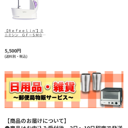
【Ｒｅｆｅｅｌｉｎ’】ミ
ニミシン ＧＦ－ＳＭ００
２
5,500円
(送料別・税込)
【商品のお届けについて】
●商品はお申込み受付後、2日～10日程度で発送