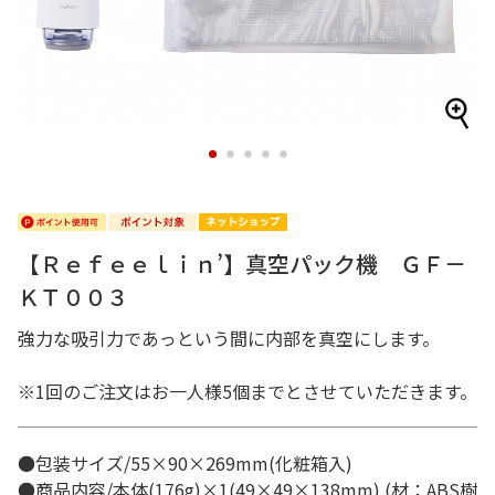
1
2
3
4
5
【Ｒｅｆｅｅｌｉｎ’】真空パック機 ＧＦ－
ＫＴ００３
強力な吸引力であっという間に内部を真空にします。
※1回のご注文はお一人様5個までとさせていただきます。
●包装サイズ/55×90×269mm(化粧箱入)
●商品内容/本体(176g)×1(49×49×138mm) (材：ABS樹