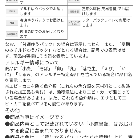
す
チルドゆうパックでお届け
定形外郵便(簡易書留)でお届
します
けします
冷凍ゆうパックでお届けし
レターパックライトでお届け
ます。
します
佐川急便でのお届けとなり
ます
なお、「普通ゆうパック」の場合は表示しません。また、「夏期
のみチルドゆうパック」などとなる場合は、記号での表示はせ
ず、商品内容欄にその旨を表示しています。
アレルギー情報について
商品に「小麦」「そば」「卵」「乳」「落花生」「えび」「か
に」「くるみ」のアレルギー特定8品目を含んでいる場合に品目名
を表示します。
※エビ・カニを除く魚介類（これらの魚介類を原材料として製造
された加工品も含む）は、漁獲漁法によりエビ・カニが混じって
いる場合があります。 また、これらの魚介類は、エサとしてエ
ビ・カニを食べている可能性があります。
その他
商品写真はイメージです。
商品内容として記載されていない「小道具類」はお届け
する商品に含まれておりません。
商品の色は、ご覧になるパソコンなどの環境により、実