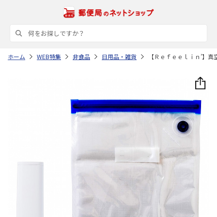
ホーム
WEB特集
非食品
日用品・雑貨
【Ｒｅｆｅｅｌｉｎ’】真