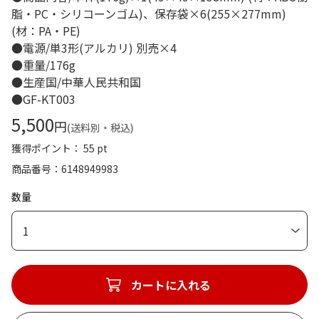
脂・PC・シリコーンゴム)、保存袋×6(255×277mm)
(材：PA・PE)
●電源/単3形(アルカリ) 別売×4
●重量/176g
●生産国/中華人民共和国
●GF-KT003
5,500
円
(送料別・税込)
獲得ポイント： 55 pt
商品番号
6148949983
数量
1
カートに入れる