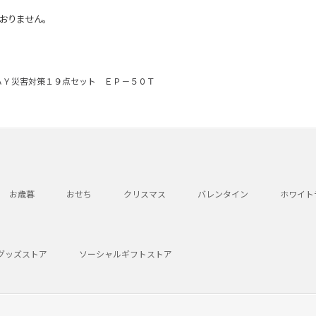
おりません。
ＡＹ災害対策１９点セット ＥＰ－５０Ｔ
お歳暮
おせち
クリスマス
バレンタイン
ホワイト
グッズストア
ソーシャルギフトストア