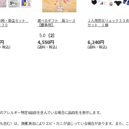
水時・衛生セット
選べるギフト 風コース
１人用防災リュック３３点
－３０
【慶事用】
セット １個
5.0
（2）
0円
4,550円
6,240円
・税込)
(送料・税込)
(送料・税込)
のアレルギー特定8品目を含んでいる場合に品目名を表示します。
も含む）は、漁獲漁法によりエビ・カニが混じっている場合があります。また、こ