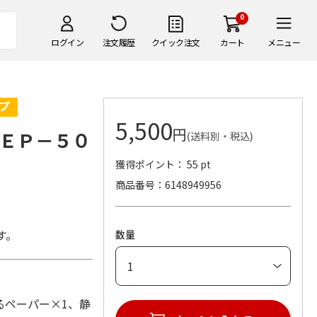
0
ログイン
注文履歴
クイック注文
カート
メニュー
5,500
円
ＥＰ－５０
(送料別・税込)
獲得ポイント： 55 pt
商品番号
6148949956
す。
数量
せるペーパー×1、静