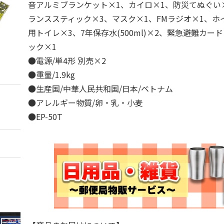
音アルミブランケット×1、カイロ×1、防災てぬぐい
ランススティック×3、マスク×1、FMラジオ×1、ホ
用トイレ×3、7年保存水(500ml)×2、緊急避難カー
ック×1
●電源/単4形 別売×2
●重量/1.9kg
●生産国/中華人民共和国/日本/ベトナム
●アレルギー物質/卵・乳・小麦
●EP-50T