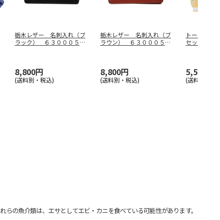
栃木レザー 名刺入れ（ブ
栃木レザー 名刺入れ（ブ
トートリュ
ラック） ６３０００５－
ラウン） ６３０００５－
セット Ｓ
１０
２０
０Ｇ
8,800円
8,800円
5,500円
(送料別・税込)
(送料別・税込)
(送料別・税込
れらの魚介類は、エサとしてエビ・カニを食べている可能性があります。