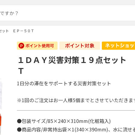
セット ＥＰ－５０Ｔ
１ＤＡＹ災害対策１９点セット 
Ｔ
1日分の滞在をサポートする災害対策セット
※1回のご注文はお一人様5個までとさせていただきま
●包装サイズ/85×240×310mm(化粧箱入)
●商品内容/非常持出袋×1(340×390mm)、水に流