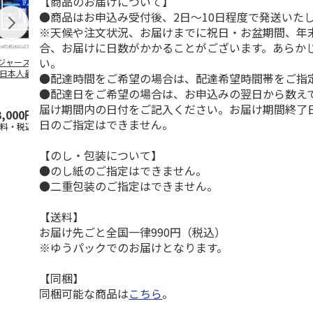
【商品のお届けについて】
●商品はお申込み受付後、2日～10日程度で発送いた
※天候や注文状況、お届けまでに祝日・お盆期間、年
合、お届けに日数がかかることがございます。あらか
い。
ジャース 大谷翔
MLB ドジャース 大
ドジャース 大谷翔
MLB ドジャー
 日本人最多53試
谷翔平 2026 NL 3・
平 日本人最多53試
谷翔平・山本
●配達時間をご希望の場合は、配達希望時間帯をご指
連続出塁記念 ダ
4月投手
…
合連続出塁記念 コ
佐々木朗希 
●配達日をご希望の場合は、お申込みの翌日から数えて
…
イ
…
届け期間内の日付をご記入ください。お届け期間終了
3,000円
33,000円
9,900円
8,500円
日のご指定はできません。
送料・税込)
(送料・税込)
(送料・税込)
(送料・税込)
【のし・包装について】
●のし紙のご指定はできません。
●二重包装のご指定はできません。
【送料】
お届け先ごと全国一律990円（税込）
※ゆうパックでのお届けとなります。
【同梱】
同梱可能な商品は
こちら
。