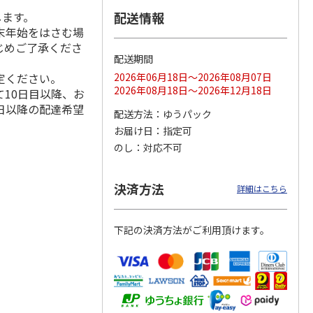
します。
配送情報
末年始をはさむ場
じめご了承くださ
配送期間
ス 大
MLB ドジャース 大
ドジャース 大谷翔
MLB ドジャース 大
由伸・
谷翔平 2026 NL 3・
平 日本人最多53試
谷翔平 2026 NL 3・
定ください。
2026年06月18日～2026年08月07日
日本人
…
4月投手
…
合連続出塁記念 シ
4月投手
…
2026年08月18日～2026年12月18日
10日目以降、お
ル
…
日以降の配達希望
17,000円
17,000円
8,500円
配送方法
ゆうパック
(送料・税込)
(送料・税込)
(送料・税込)
お届け日
指定可
のし
対応不可
決済方法
詳細はこちら
下記の決済方法がご利用頂けます。