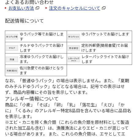
よくあるお問い合わせ
お支払い方法
注文のキャンセルについて
配送情報について
ゆうパック等でお届けしま
ゆうパケットでお届けします
す
チルドゆうパックでお届け
定形外郵便(簡易書留)でお届
します
けします
冷凍ゆうパックでお届けし
レターパックライトでお届け
ます。
します
佐川急便でのお届けとなり
ます
なお、「普通ゆうパック」の場合は表示しません。また、「夏期
のみチルドゆうパック」などとなる場合は、記号での表示はせ
ず、商品内容欄にその旨を表示しています。
アレルギー情報について
商品に「小麦」「そば」「卵」「乳」「落花生」「えび」「か
に」「くるみ」のアレルギー特定8品目を含んでいる場合に品目名
を表示します。
※エビ・カニを除く魚介類（これらの魚介類を原材料として製造
された加工品も含む）は、漁獲漁法によりエビ・カニが混じって
いる場合があります。 また、これらの魚介類は、エサとしてエ