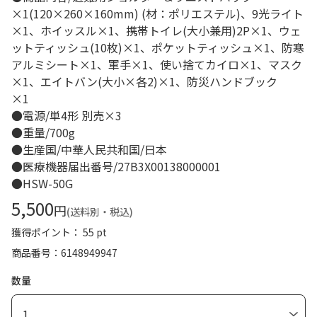
×1(120×260×160mm) (材：ポリエステル)、9光ライト
×1、ホイッスル×1、携帯トイレ(大小兼用)2P×1、ウェ
ットティッシュ(10枚)×1、ポケットティッシュ×1、防寒
アルミシート×1、軍手×1、使い捨てカイロ×1、マスク
×1、エイトバン(大小×各2)×1、防災ハンドブック
×1
●電源/単4形 別売×3
●重量/700g
●生産国/中華人民共和国/日本
●医療機器届出番号/27B3X00138000001
●HSW-50G
5,500
円
(送料別・税込)
獲得ポイント： 55 pt
商品番号
6148949947
数量
1