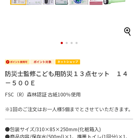
1
2
3
4
防災士監修こども用防災１３点セット １４
－５００Ｅ
FSC（R）森林認証 古紙100％使用
※1回のご注文はお一人様5個までとさせていただきます。
●包装サイズ/310×85×250mm(化粧箱入)
●商品内容/保存水(500ml)×1、携帯トイレ(1回分)×1、