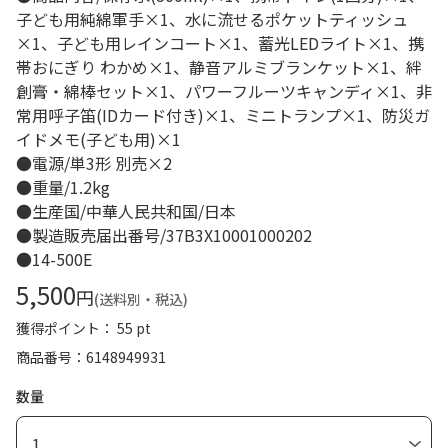
子ども用純綿軍手×1、水に流せるポケットティッシュ
×1、子ども用レインコート×1、蓄光LEDライト×1、携
帯おにぎり わかめ×1、静音アルミブランケット×1、絆
創膏・綿棒セット×1、パワーフルーツキャンディ×1、非
常用呼子笛(IDカード付き)×1、ミニトランプ×1、防災ガ
イドメモ(子ども用)×1
●電源/単3形 別売×2
●重量/1.2kg
●生産国/中華人民共和国/日本
●製造販売届出番号/37B3X10001000202
●14-500E
5,500
円
(送料別・税込)
獲得ポイント： 55 pt
商品番号
6148949931
数量
1