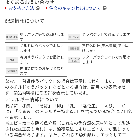
よくあるお問い合わせ
お支払い方法
注文のキャンセルについて
配送情報について
ゆうパック等でお届けしま
ゆうパケットでお届けします
す
チルドゆうパックでお届け
定形外郵便(簡易書留)でお届
します
けします
冷凍ゆうパックでお届けし
レターパックライトでお届け
ます。
します
佐川急便でのお届けとなり
ます
なお、「普通ゆうパック」の場合は表示しません。また、「夏期
のみチルドゆうパック」などとなる場合は、記号での表示はせ
ず、商品内容欄にその旨を表示しています。
アレルギー情報について
商品に「小麦」「そば」「卵」「乳」「落花生」「えび」「か
に」「くるみ」のアレルギー特定8品目を含んでいる場合に品目名
を表示します。
※エビ・カニを除く魚介類（これらの魚介類を原材料として製造
された加工品も含む）は、漁獲漁法によりエビ・カニが混じって
いる場合があります。 また、これらの魚介類は、エサとしてエ