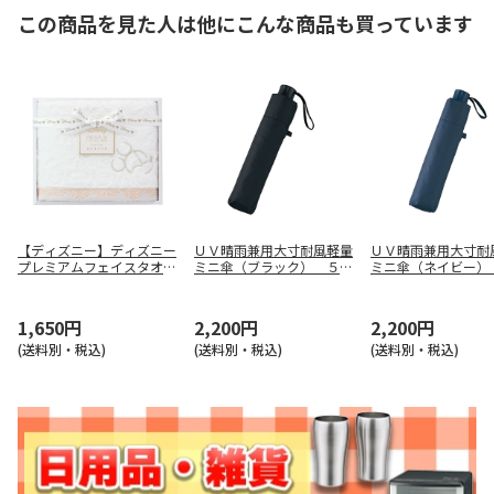
この商品を見た人は他にこんな商品も買っています
【ディズニー】ディズニー
ＵＶ晴雨兼用大寸耐風軽量
ＵＶ晴雨兼用大寸耐
プレミアムフェイスタオル
ミニ傘（ブラック） ５０
ミニ傘（ネイビー）
（ホワイト） ＷＦ１５８
３９
３９
７６Ｗ
1,650円
2,200円
2,200円
(送料別・税込)
(送料別・税込)
(送料別・税込)