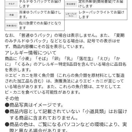
チルドゆうパックでお届け
定形外郵便(簡易書留)でお届
します
けします
冷凍ゆうパックでお届けし
レターパックライトでお届け
ます。
します
佐川急便でのお届けとなり
ます
なお、「普通ゆうパック」の場合は表示しません。また、「夏期
のみチルドゆうパック」などとなる場合は、記号での表示はせ
ず、商品内容欄にその旨を表示しています。
アレルギー情報について
商品に「小麦」「そば」「卵」「乳」「落花生」「えび」「か
に」「くるみ」のアレルギー特定8品目を含んでいる場合に品目名
を表示します。
※エビ・カニを除く魚介類（これらの魚介類を原材料として製造
された加工品も含む）は、漁獲漁法によりエビ・カニが混じって
いる場合があります。 また、これらの魚介類は、エサとしてエ
ビ・カニを食べている可能性があります。
その他
商品写真はイメージです。
商品内容として記載されていない「小道具類」はお届け
する商品に含まれておりません。
商品の色は、ご覧になるパソコンなどの環境により、実
際と異なる場合があります。