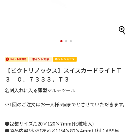
1
2
3
【ビクトリノックス】スイスカードライトＴ
３ ０．７３３３．Ｔ３
名刺入れに入る薄型マルチツール
※1回のご注文はお一人様5個までとさせていただきます。
●包装サイズ/120×120×7mm(化粧箱入)
●商品内容/本体(26g)×1(54×82×4mm) (材：ABS樹