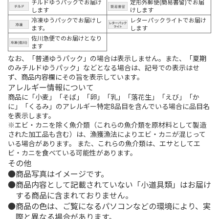
チルドゆうパックでお届け
定形外郵便(簡易書留)でお届
します
けします
冷凍ゆうパックでお届けし
レターパックライトでお届け
ます。
します
佐川急便でのお届けとなり
ます
なお、「普通ゆうパック」の場合は表示しません。また、「夏期
のみチルドゆうパック」などとなる場合は、記号での表示はせ
ず、商品内容欄にその旨を表示しています。
アレルギー情報について
商品に「小麦」「そば」「卵」「乳」「落花生」「えび」「か
に」「くるみ」のアレルギー特定8品目を含んでいる場合に品目名
を表示します。
※エビ・カニを除く魚介類（これらの魚介類を原材料として製造
された加工品も含む）は、漁獲漁法によりエビ・カニが混じって
いる場合があります。 また、これらの魚介類は、エサとしてエ
ビ・カニを食べている可能性があります。
その他
商品写真はイメージです。
商品内容として記載されていない「小道具類」はお届け
する商品に含まれておりません。
商品の色は、ご覧になるパソコンなどの環境により、実
際と異なる場合があります。