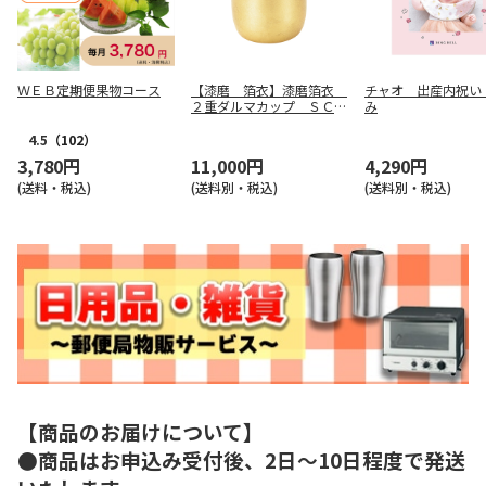
ＷＥＢ定期便果物コース
【漆磨 箔衣】漆磨箔衣
チャオ 出産内祝い
２重ダルマカップ ＳＣＷ
み
－Ｄ８０１
4.5
（102）
3,780円
11,000円
4,290円
(送料・税込)
(送料別・税込)
(送料別・税込)
【商品のお届けについて】
●商品はお申込み受付後、2日～10日程度で発送