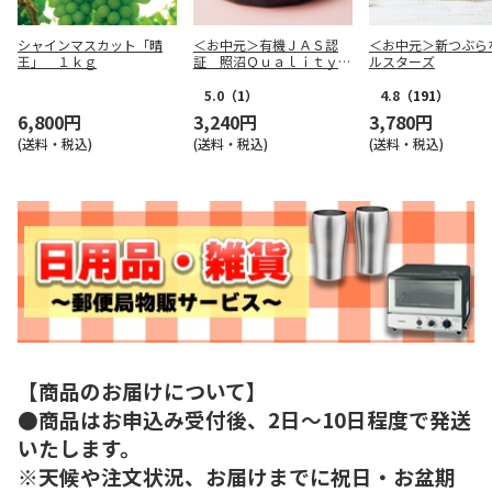
シャインマスカット「晴
＜お中元＞有機ＪＡＳ認
＜お中元＞新つぶら
王」 １ｋｇ
証 照沼Ｑｕａｌｉｔｙ
ルスターズ
干し芋
5.0
（1）
4.8
（191）
6,800円
3,240円
3,780円
(送料・税込)
(送料・税込)
(送料・税込)
【商品のお届けについて】
●商品はお申込み受付後、2日～10日程度で発送
いたします。
※天候や注文状況、お届けまでに祝日・お盆期