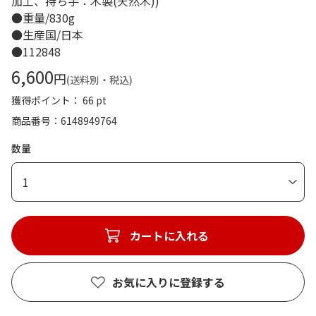
加工、持ち手：木製(天然木))
●重量/830g
●生産国/日本
●112848
6,600
円
(送料別・税込)
獲得ポイント： 66 pt
商品番号
6148949764
数量
1
カートに入れる
お気に入りに登録する