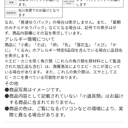
ます。
します
佐川急便でのお届けとなり
ます
なお、「普通ゆうパック」の場合は表示しません。また、「夏期
のみチルドゆうパック」などとなる場合は、記号での表示はせ
ず、商品内容欄にその旨を表示しています。
アレルギー情報について
商品に「小麦」「そば」「卵」「乳」「落花生」「えび」「か
に」「くるみ」のアレルギー特定8品目を含んでいる場合に品目名
を表示します。
※エビ・カニを除く魚介類（これらの魚介類を原材料として製造
された加工品も含む）は、漁獲漁法によりエビ・カニが混じって
いる場合があります。 また、これらの魚介類は、エサとしてエ
ビ・カニを食べている可能性があります。
その他
商品写真はイメージです。
商品内容として記載されていない「小道具類」はお届け
する商品に含まれておりません。
商品の色は、ご覧になるパソコンなどの環境により、実
際と異なる場合があります。