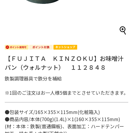
【ＦＵＪＩＴＡ ＫＩＮＺＯＫＵ】お味噌汁
パン（ウォルナット） １１２８４８
鉄製調理器具で鉄分を補給
※1回のご注文はお一人様5個までとさせていただきます。
●包装サイズ/165×355×115mm(化粧箱入)
●商品内容/本体(700g)(1.4L)×1(160×355×115mm)
(材：本体：鉄製(普通鋼板)、表面加工：ハードテンパー