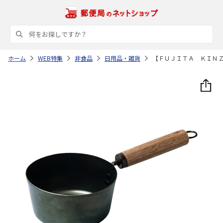
ホーム
WEB特集
非食品
日用品・雑貨
【ＦＵＪＩＴＡ ＫＩＮ