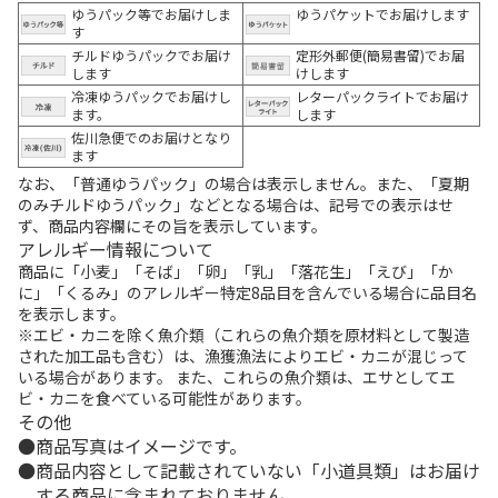
ゆうパック等でお届けしま
ゆうパケットでお届けします
す
チルドゆうパックでお届け
定形外郵便(簡易書留)でお届
します
けします
冷凍ゆうパックでお届けし
レターパックライトでお届け
ます。
します
佐川急便でのお届けとなり
ます
なお、「普通ゆうパック」の場合は表示しません。また、「夏期
のみチルドゆうパック」などとなる場合は、記号での表示はせ
ず、商品内容欄にその旨を表示しています。
アレルギー情報について
商品に「小麦」「そば」「卵」「乳」「落花生」「えび」「か
に」「くるみ」のアレルギー特定8品目を含んでいる場合に品目名
を表示します。
※エビ・カニを除く魚介類（これらの魚介類を原材料として製造
された加工品も含む）は、漁獲漁法によりエビ・カニが混じって
いる場合があります。 また、これらの魚介類は、エサとしてエ
ビ・カニを食べている可能性があります。
その他
商品写真はイメージです。
商品内容として記載されていない「小道具類」はお届け
する商品に含まれておりません。