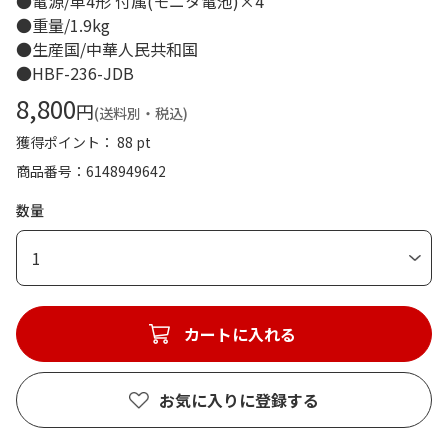
●電源/単4形 付属(モニタ電池)×4
●重量/1.9kg
●生産国/中華人民共和国
●HBF-236-JDB
8,800
円
(送料別・税込)
獲得ポイント： 88 pt
商品番号
6148949642
数量
1
カートに入れる
お気に入りに登録する