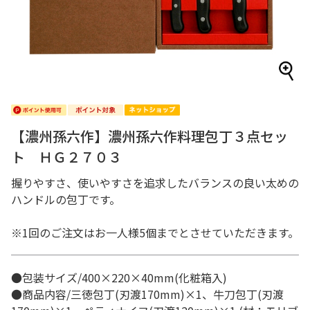
【濃州孫六作】濃州孫六作料理包丁３点セッ
ト ＨＧ２７０３
握りやすさ、使いやすさを追求したバランスの良い太めの
ハンドルの包丁です。
※1回のご注文はお一人様5個までとさせていただきます。
●包装サイズ/400×220×40mm(化粧箱入)
●商品内容/三徳包丁(刃渡170mm)×1、牛刀包丁(刃渡