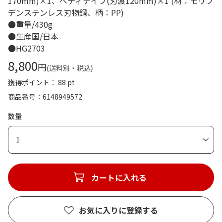
170mm)×1、ペティナイフ(刃渡120mm)×1 (材：モリブ
デンステンレス刃物鋼、柄：PP)
●重量/430g
●生産国/日本
●HG2703
8,800
円
(送料別・税込)
獲得ポイント： 88 pt
商品番号
6148949572
数量
1
カートに入れる
お気に入りに登録する