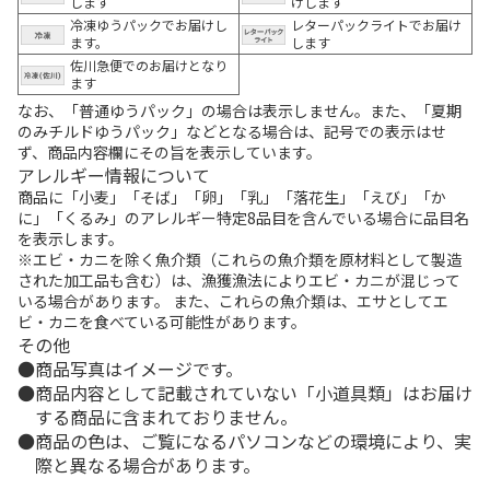
します
けします
冷凍ゆうパックでお届けし
レターパックライトでお届け
ます。
します
佐川急便でのお届けとなり
ます
なお、「普通ゆうパック」の場合は表示しません。また、「夏期
のみチルドゆうパック」などとなる場合は、記号での表示はせ
ず、商品内容欄にその旨を表示しています。
アレルギー情報について
商品に「小麦」「そば」「卵」「乳」「落花生」「えび」「か
に」「くるみ」のアレルギー特定8品目を含んでいる場合に品目名
を表示します。
※エビ・カニを除く魚介類（これらの魚介類を原材料として製造
された加工品も含む）は、漁獲漁法によりエビ・カニが混じって
いる場合があります。 また、これらの魚介類は、エサとしてエ
ビ・カニを食べている可能性があります。
その他
商品写真はイメージです。
商品内容として記載されていない「小道具類」はお届け
する商品に含まれておりません。
商品の色は、ご覧になるパソコンなどの環境により、実
際と異なる場合があります。