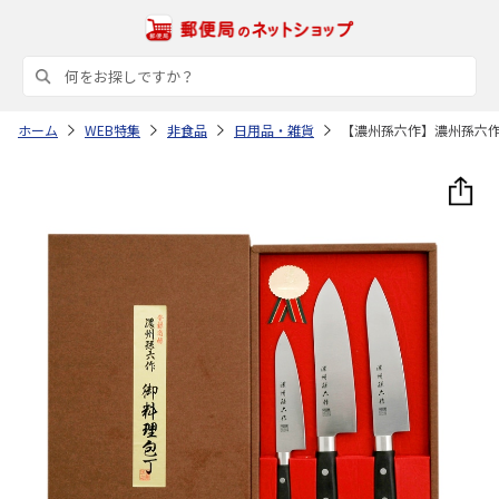
ホーム
WEB特集
非食品
日用品・雑貨
【濃州孫六作】濃州孫六