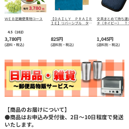
ＷＥＢ定期便果物コース
【ＤＡＩＬＹ ＰＲＡＩＲ
文具まとめて持ち運
ＩＥ】リバーシブル タオ
チ（ネイビー） Ｔ
ルハンカチ（ネイビー）
４９５－００６
ＣＯＲＥＨ－６０６ＣＢ
4.5
（102）
3,780円
825円
1,045円
(送料・税込)
(送料別・税込)
(送料別・税込)
【商品のお届けについて】
●商品はお申込み受付後、2日～10日程度で発送
いたします。