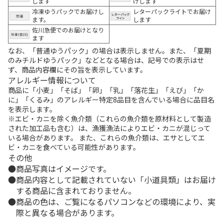
します
けします
冷凍ゆうパックでお届けし
レターパックライトでお届け
ます。
します
佐川急便でのお届けとなり
ます
なお、「普通ゆうパック」の場合は表示しません。また、「夏期
のみチルドゆうパック」などとなる場合は、記号での表示はせ
ず、商品内容欄にその旨を表示しています。
アレルギー情報について
商品に「小麦」「そば」「卵」「乳」「落花生」「えび」「か
に」「くるみ」のアレルギー特定8品目を含んでいる場合に品目名
を表示します。
※エビ・カニを除く魚介類（これらの魚介類を原材料として製造
された加工品も含む）は、漁獲漁法によりエビ・カニが混じって
いる場合があります。 また、これらの魚介類は、エサとしてエ
ビ・カニを食べている可能性があります。
その他
商品写真はイメージです。
商品内容として記載されていない「小道具類」はお届け
する商品に含まれておりません。
商品の色は、ご覧になるパソコンなどの環境により、実
際と異なる場合があります。