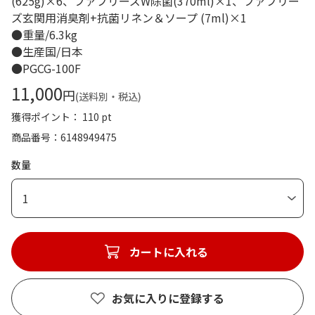
(625g)×6、ファブリーズW除菌(370ml)×1、ファブリー
ズ玄関用消臭剤+抗菌リネン＆ソープ (7ml)×1
●重量/6.3kg
●生産国/日本
●PGCG-100F
11,000
円
(送料別・税込)
獲得ポイント： 110 pt
商品番号
6148949475
数量
1
カートに入れる
お気に入りに登録する