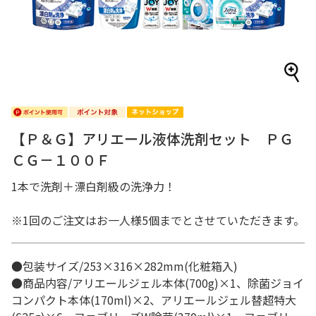
【Ｐ＆Ｇ】アリエール液体洗剤セット ＰＧ
ＣＧ－１００Ｆ
1本で洗剤＋漂白剤級の洗浄力！
※1回のご注文はお一人様5個までとさせていただきます。
●包装サイズ/253×316×282mm(化粧箱入)
●商品内容/アリエールジェル本体(700g)×1、除菌ジョイ
コンパクト本体(170ml)×2、アリエールジェル替超特大