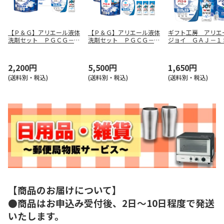
【Ｐ＆Ｇ】アリエール液体
【Ｐ＆Ｇ】アリエール液体
ギフト工房 アリエ
洗剤セット ＰＧＣＧ－２
洗剤セット ＰＧＣＧ－５
ジョイ ＧＡＪ－１
０Ｆ
０Ｆ
2,200円
5,500円
1,650円
(送料別・税込)
(送料別・税込)
(送料別・税込)
【商品のお届けについて】
●商品はお申込み受付後、2日～10日程度で発送
いたします。