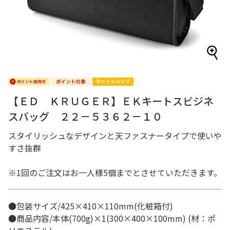
【ＥＤ ＫＲＵＧＥＲ】ＥＫキートスビジネ
スバッグ ２２－５３６２－１０
スタイリッシュなデザインと天ファスナータイプで使いや
すさ抜群
※1回のご注文はお一人様5個までとさせていただきます。
●包装サイズ/425×410×110mm(化粧箱付)
●商品内容/本体(700g)×1(300×400×100mm) (材：ポ