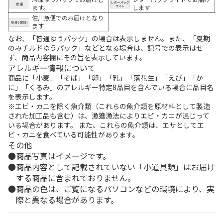
ます。
します
佐川急便でのお届けとなり
ます
なお、「普通ゆうパック」の場合は表示しません。また、「夏期
のみチルドゆうパック」などとなる場合は、記号での表示はせ
ず、商品内容欄にその旨を表示しています。
アレルギー情報について
商品に「小麦」「そば」「卵」「乳」「落花生」「えび」「か
に」「くるみ」のアレルギー特定8品目を含んでいる場合に品目名
を表示します。
※エビ・カニを除く魚介類（これらの魚介類を原材料として製造
された加工品も含む）は、漁獲漁法によりエビ・カニが混じって
いる場合があります。 また、これらの魚介類は、エサとしてエ
ビ・カニを食べている可能性があります。
その他
商品写真はイメージです。
商品内容として記載されていない「小道具類」はお届け
する商品に含まれておりません。
商品の色は、ご覧になるパソコンなどの環境により、実
際と異なる場合があります。