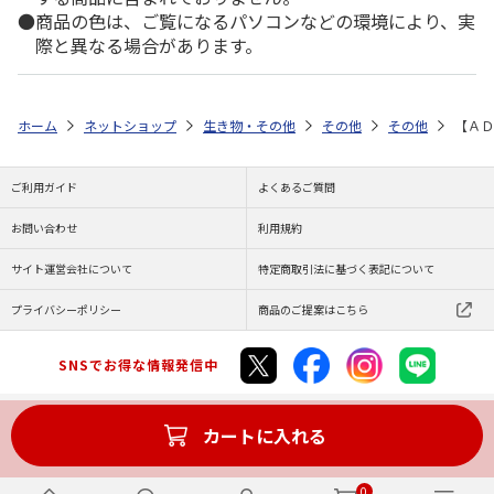
商品の色は、ご覧になるパソコンなどの環境により、実
際と異なる場合があります。
ホーム
ネットショップ
生き物・その他
その他
その他
【ＡＤ
ご利用ガイド
よくあるご質問
お問い合わせ
利用規約
サイト運営会社について
特定商取引法に基づく表記について
プライバシーポリシー
商品のご提案はこちら
SNSでお得な情報発信中
カートに入れる
Copyright (C) JAPAN POST Co.,Ltd. All Rights Reserved.
0