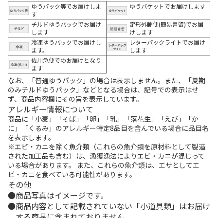
ゆうパック等でお届けしま
ゆうパケットでお届けします
す
チルドゆうパックでお届け
定形外郵便(簡易書留)でお届
します
けします
冷凍ゆうパックでお届けし
レターパックライトでお届け
ます。
します
佐川急便でのお届けとなり
ます
なお、「普通ゆうパック」の場合は表示しません。また、「夏期
のみチルドゆうパック」などとなる場合は、記号での表示はせ
ず、商品内容欄にその旨を表示しています。
アレルギー情報について
商品に「小麦」「そば」「卵」「乳」「落花生」「えび」「か
に」「くるみ」のアレルギー特定8品目を含んでいる場合に品目名
を表示します。
※エビ・カニを除く魚介類（これらの魚介類を原材料として製造
された加工品も含む）は、漁獲漁法によりエビ・カニが混じって
いる場合があります。 また、これらの魚介類は、エサとしてエ
ビ・カニを食べている可能性があります。
その他
商品写真はイメージです。
商品内容として記載されていない「小道具類」はお届け
する商品に含まれておりません。