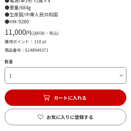
●電源/単3形 付属×4
●重量/684g
●生産国/中華人民共和国
●HM-9280
11,000
円
(送料別・税込)
獲得ポイント： 110 pt
商品番号
6148949371
数量
1
カートに入れる
お気に入りに登録する