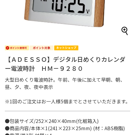
【ＡＤＥＳＳＯ】デジタル日めくりカレンダ
ー電波時計 ＨＭ－９２８０
大型日めくり電波時計。午前、午後に加えて早朝、朝、
昼、夕、夜、夜中表示
※1回のご注文はお一人様5個までとさせていただきます。
●包装サイズ/252×240×40mm(化粧箱入)
●商品内容/本体×1(241×223×25mm) (材：ABS樹脂)