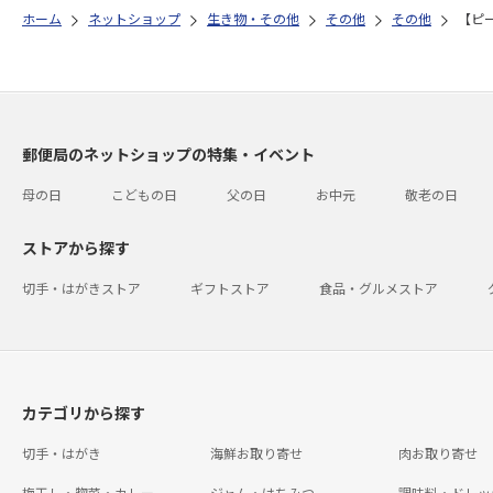
ホーム
ネットショップ
生き物・その他
その他
その他
【ピ
郵便局のネットショップの特集・イベント
母の日
こどもの日
父の日
お中元
敬老の日
ストアから探す
切手・はがきストア
ギフトストア
食品・グルメストア
カテゴリから探す
切手・はがき
海鮮お取り寄せ
肉お取り寄せ
梅干し・惣菜・カレー
ジャム・はちみつ
調味料・ドレッ