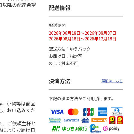
日以降の配達希望
配送情報
配送期間
ス 大
MLB ドジャース 大
ドジャース 大谷翔
MLB ドジャース 大
由伸・
谷翔平 2026 NL 3・
平 日本人最多53試
谷翔平 2026 NL 3・
2026年06月18日～2026年08月07日
日本人
…
4月投手
…
合連続出塁記念 シ
4月投手
…
2026年08月18日～2026年12月18日
ル
…
17,000円
17,000円
8,500円
配送方法
ゆうパック
(送料・税込)
(送料・税込)
(送料・税込)
お届け日
指定可
のし
対応不可
決済方法
詳細はこちら
下記の決済方法がご利用頂けます。
器、小物等は商品
上、お申込みくだ
た、ご依頼主様と
品によりお届け日