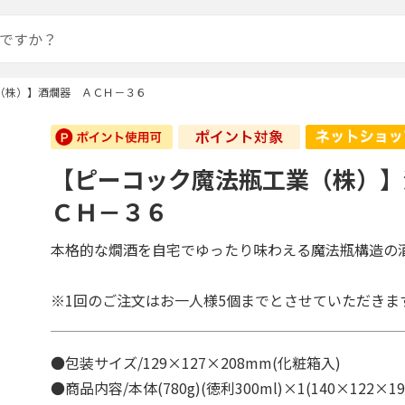
（株）】酒燗器 ＡＣＨ－３６
【ピーコック魔法瓶工業（株）】
ＣＨ－３６
本格的な燗酒を自宅でゆったり味わえる魔法瓶構造の
※1回のご注文はお一人様5個までとさせていただきま
●包装サイズ/129×127×208mm(化粧箱入)
●商品内容/本体(780g)(徳利300ml)×1(140×122×1