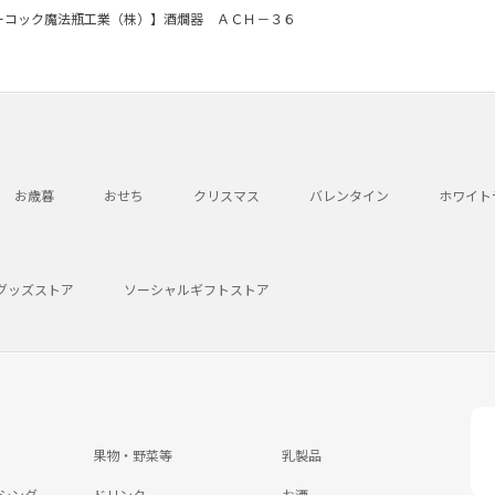
ーコック魔法瓶工業（株）】酒燗器 ＡＣＨ－３６
お歳暮
おせち
クリスマス
バレンタイン
ホワイト
グッズストア
ソーシャルギフトストア
果物・野菜等
乳製品
シング
ドリンク
お酒