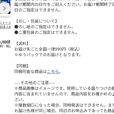
届け期間内の日付をご記入ください。お届け期間終了
日のご指定はできません。
【のし・包装について】
ジャース 大谷翔
MLB ドジャース 大
ドジャース 大谷翔
MLB ドジャー
●のし紙のご指定はできません。
 日本人最多53試
谷翔平 2026 NL 3・
平 日本人最多53試
谷翔平・山本
連続出塁記念 ダ
4月投手
…
合連続出塁記念 コ
佐々木朗希 
●二重包装のご指定はできません。
…
イ
…
3,000円
33,000円
9,900円
8,500円
【送料】
送料・税込)
(送料・税込)
(送料・税込)
(送料・税込)
お届け先ごと全国一律990円（税込）
※ゆうパックでのお届けとなります。
【同梱】
同梱可能な商品は
こちら
。
----その他のご注意----
※商品画像はイメージです。使用している盛りつけの
内容に含まれていませんので、商品内容をお確かめの
さい。
※複数個口になった場合、同時発送はできません。ま
お届け先様が同じ場合、同日のお申込みであっても商