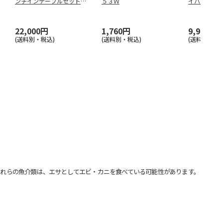
ンチインテーブルセット
５３Ｗ
イパン２５
ＵＣ－５
３２
22,000円
1,760円
9,900円
(送料別・税込)
(送料別・税込)
(送料別・税込
れらの魚介類は、エサとしてエビ・カニを食べている可能性があります。