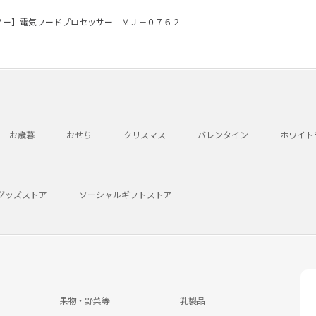
ノー】電気フードプロセッサー ＭＪ－０７６２
お歳暮
おせち
クリスマス
バレンタイン
ホワイト
グッズストア
ソーシャルギフトストア
果物・野菜等
乳製品