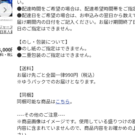
い。
●配達時間をご希望の場合は、配達希望時間帯をご指
●配達日をご希望の場合は、お申込みの翌日から数えて
届け期間内の日付をご記入ください。お届け期間終了
ジャース 大谷翔
MLB ドジャース 大
ドジャース 大谷翔
MLB ドジャー
日のご指定はできません。
 日本人最多53試
谷翔平 2026 NL 3・
平 日本人最多53試
谷翔平・山本
連続出塁記念 ダ
4月投手
…
合連続出塁記念 コ
佐々木朗希 
【のし・包装について】
…
イ
…
●のし紙のご指定はできません。
3,000円
33,000円
9,900円
8,500円
●二重包装のご指定はできません。
送料・税込)
(送料・税込)
(送料・税込)
(送料・税込)
【送料】
お届け先ごと全国一律990円（税込）
※ゆうパックでのお届けとなります。
【同梱】
同梱可能な商品は
こちら
。
----その他のご注意----
※商品画像はイメージです。使用している盛りつけの
内容に含まれていませんので、商品内容をお確かめの
さい。