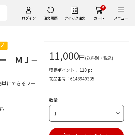
0
ログイン
注文履歴
クイック注文
カート
メニュー
11,000
円
ー ＭＪ－
(送料別・税込)
獲得ポイント： 110 pt
商品番号
6148949335
簡単にできるフー
数量
す。