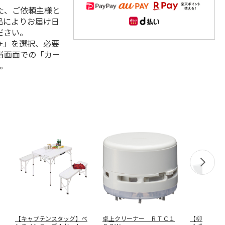
た、ご依頼主様と
品によりお届け日
ださい。
+」を選択、必要
当画面での「カー
。
【キャプテンスタッグ】ベ
卓上クリーナー ＲＴＣ１
【柳宗理】