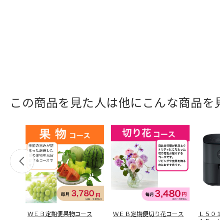
この商品を見た人は他にこんな商品を
ＷＥＢ定期便果物コース
ＷＥＢ定期便切り花コース
Ｌ５０