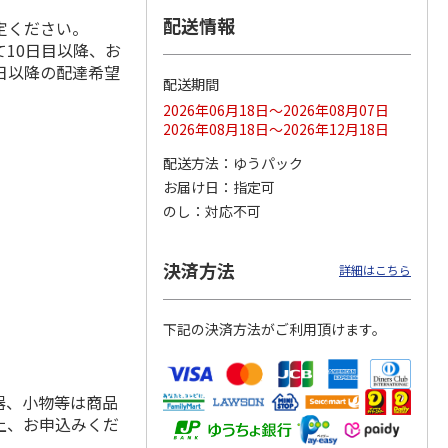
配送情報
定ください。
10日目以降、お
日以降の配達希望
配送期間
ス 大
MLB ドジャース 大
ドジャース 大谷翔
MLB ドジャース 大
由伸・
谷翔平 2026 NL 3・
平 日本人最多53試
谷翔平 2026 NL 3・
2026年06月18日～2026年08月07日
日本人
…
4月投手
…
合連続出塁記念 シ
4月投手
…
2026年08月18日～2026年12月18日
ル
…
17,000円
17,000円
8,500円
配送方法
ゆうパック
(送料・税込)
(送料・税込)
(送料・税込)
お届け日
指定可
のし
対応不可
決済方法
詳細はこちら
下記の決済方法がご利用頂けます。
器、小物等は商品
上、お申込みくだ