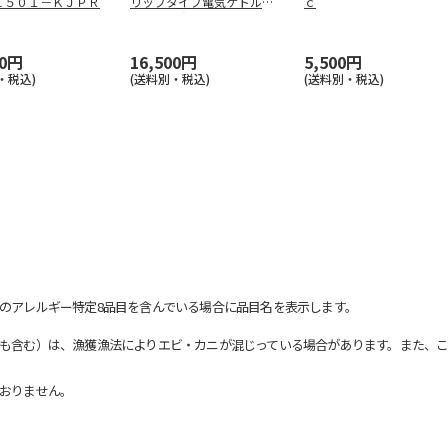
Ｌ５０１－ＫＪＰＲ
リップタイプ電気ケトル
ｃ
ＣＫ－ＬＡ
…
00円
16,500円
5,500円
・税込)
(送料別・税込)
(送料別・税込)
のアレルギー特定8品目を含んでいる場合に品目名を表示します。
も含む）は、漁獲漁法によりエビ・カニが混じっている場合があります。また、こ
おりません。