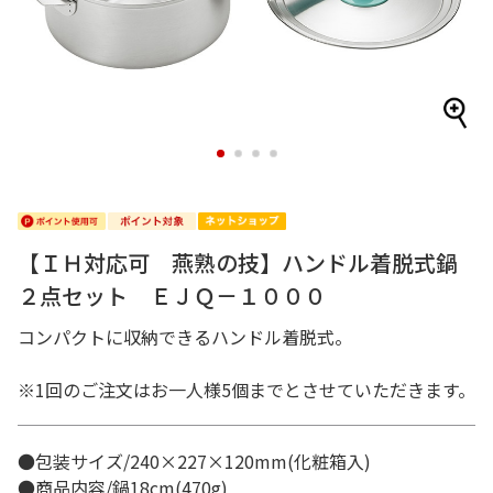
1
2
3
4
【ＩＨ対応可 燕熟の技】ハンドル着脱式鍋
２点セット ＥＪＱ－１０００
コンパクトに収納できるハンドル着脱式。
※1回のご注文はお一人様5個までとさせていただきます。
●包装サイズ/240×227×120mm(化粧箱入)
●商品内容/鍋18cm(470g)