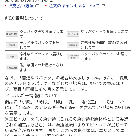
お支払い方法
注文のキャンセルについて
配送情報について
ゆうパック等でお届けしま
ゆうパケットでお届けします
す
チルドゆうパックでお届け
定形外郵便(簡易書留)でお届
します
けします
冷凍ゆうパックでお届けし
レターパックライトでお届け
ます。
します
佐川急便でのお届けとなり
ます
なお、「普通ゆうパック」の場合は表示しません。また、「夏期
のみチルドゆうパック」などとなる場合は、記号での表示はせ
ず、商品内容欄にその旨を表示しています。
アレルギー情報について
商品に「小麦」「そば」「卵」「乳」「落花生」「えび」「か
に」「くるみ」のアレルギー特定8品目を含んでいる場合に品目名
を表示します。
※エビ・カニを除く魚介類（これらの魚介類を原材料として製造
された加工品も含む）は、漁獲漁法によりエビ・カニが混じって
いる場合があります。 また、これらの魚介類は、エサとしてエ
ビ・カニを食べている可能性があります。