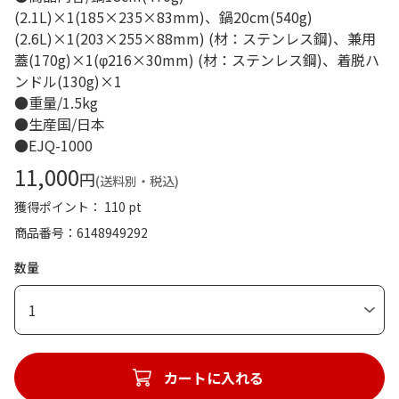
(2.1L)×1(185×235×83mm)、鍋20cm(540g)
(2.6L)×1(203×255×88mm) (材：ステンレス鋼)、兼用
蓋(170g)×1(φ216×30mm) (材：ステンレス鋼)、着脱ハ
ンドル(130g)×1
●重量/1.5kg
●生産国/日本
●EJQ-1000
11,000
円
(送料別・税込)
獲得ポイント： 110 pt
商品番号
6148949292
数量
1
カートに入れる