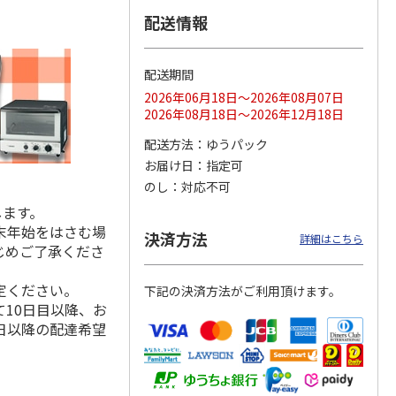
配送情報
配送期間
ス 大
MLB ドジャース 大
ドジャース 大谷翔
MLB ドジャース 大
由伸・
谷翔平 2026 NL 3・
平 日本人最多53試
谷翔平 2026 NL 3・
2026年06月18日～2026年08月07日
日本人
…
4月投手
…
合連続出塁記念 シ
4月投手
…
2026年08月18日～2026年12月18日
ル
…
17,000円
17,000円
8,500円
配送方法
ゆうパック
(送料・税込)
(送料・税込)
(送料・税込)
お届け日
指定可
のし
対応不可
します。
末年始をはさむ場
決済方法
詳細はこちら
じめご了承くださ
定ください。
下記の決済方法がご利用頂けます。
10日目以降、お
日以降の配達希望