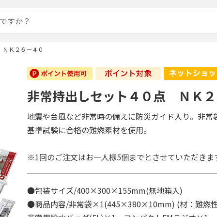
 ＮＫ２６－４０
非常持出しセット４０点 ＮＫ２
地震や台風など非常時の備えに防災ガイド入り。非常
基準試験に合格の難燃素材を使用。
※1回のご注文はお一人様5個までとさせていただきま
●包装サイズ/400×300×155mm(無地箱入)
●商品内容/非常袋×1(445×380×10mm) (材：難