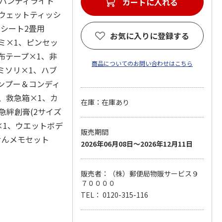
、ハンディライト
カートに入れる
用ウェットティッシ
ーシート2畳用
お気に入りに登録する
ミ×1、ピンセッ
布テープ×1、非
商品についてのお問い合わせはこちら
ミソリ×1、ハブ
ンプー＆コンディ
、救急箱×1、カ
在庫：在庫あり
救急絆創膏(2サイズ
)×1、ウエットボデ
販売期間
せんメモセット
2026年06月08日～2026年12月11日
販売者：（株）郵便局物販サービス９
７００００
TEL： 0120-315-116