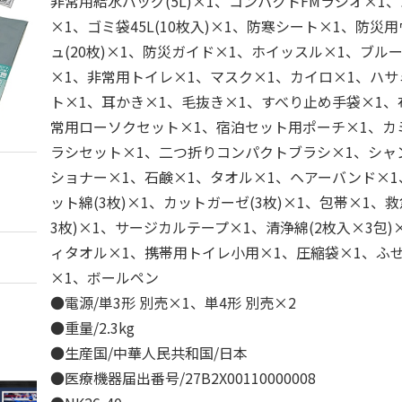
非常用給水バッグ(5L)×1、コンパクトFMラジオ×1
×1、ゴミ袋45L(10枚入)×1、防寒シート×1、防災
ュ(20枚)×1、防災ガイド×1、ホイッスル×1、ブル
×1、非常用トイレ×1、マスク×1、カイロ×1、ハサ
ト×1、耳かき×1、毛抜き×1、すべり止め手袋×1、
常用ローソクセット×1、宿泊セット用ポーチ×1、カ
ラシセット×1、二つ折りコンパクトブラシ×1、シャ
ショナー×1、石鹸×1、タオル×1、ヘアーバンド×1
ット綿(3枚)×1、カットガーゼ(3枚)×1、包帯×1、
3枚)×1、サージカルテープ×1、清浄綿(2枚入×3包
ィタオル×1、携帯用トイレ小用×1、圧縮袋×1、ふ
×1、ボールペン
●電源/単3形 別売×1、単4形 別売×2
●重量/2.3kg
●生産国/中華人民共和国/日本
●医療機器届出番号/27B2X00110000008