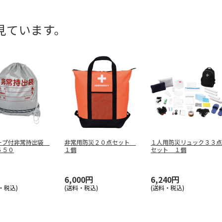
見ています。
ープ付非常持出袋
非常用防災２０点セット
１人用防災リュック３３点
６５０
１個
セット １個
6,000円
6,240円
・税込)
(送料・税込)
(送料・税込)