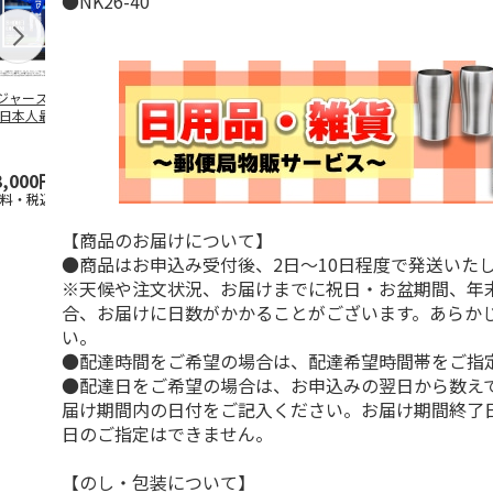
●NK26-40
ジャース 大谷翔
MLB ドジャース 大
ドジャース 大谷翔
MLB ドジャー
 日本人最多53試
谷翔平 2026 NL 3・
平 日本人最多53試
谷翔平・山本
連続出塁記念 ダ
4月投手
…
合連続出塁記念 コ
佐々木朗希 
…
イ
…
3,000円
33,000円
9,900円
8,500円
送料・税込)
(送料・税込)
(送料・税込)
(送料・税込)
【商品のお届けについて】
●商品はお申込み受付後、2日～10日程度で発送いた
※天候や注文状況、お届けまでに祝日・お盆期間、年
合、お届けに日数がかかることがございます。あらか
い。
●配達時間をご希望の場合は、配達希望時間帯をご指
●配達日をご希望の場合は、お申込みの翌日から数えて
届け期間内の日付をご記入ください。お届け期間終了
日のご指定はできません。
【のし・包装について】