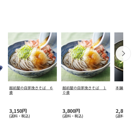
越前屋の自家挽きそば ６
越前屋の自家挽きそば １
本舗永平寺
食
０食
3,150円
3,800円
2,800円
(送料・税込)
(送料・税込)
(送料・税込)