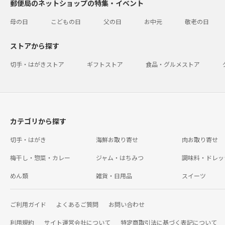
郵便局のネットショップの特集・イベント
母の日
こどもの日
父の日
お中元
敬老の日
ストアから探す
切手・はがきストア
ギフトストア
食品・グルメストア
カテゴリから探す
切手・はがき
海鮮お取り寄せ
肉お取り寄せ
梅干し・惣菜・カレー
ジャム・はちみつ
調味料・ドレッ
めん類
雑貨・日用品
スイーツ
ご利用ガイド
よくあるご質問
お問い合わせ
利用規約
サイト運営会社について
特定商取引法に基づく表記について