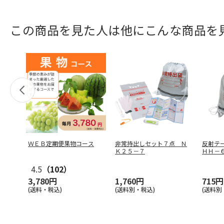
この商品を見た人は他にこんな商品を
ＷＥＢ定期便果物コース
非常持出しセット７点 Ｎ
反射テ
Ｋ２５－７
ＨＨ－
4.5
（102）
3,780円
1,760円
715円
(送料・税込)
(送料別・税込)
(送料別