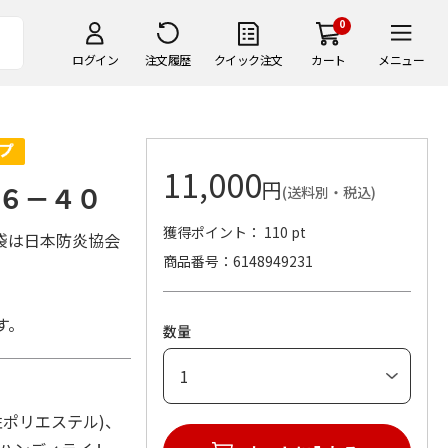
0
ログイン
注文履歴
クイック注文
カート
メニュー
11,000
円
６－４０
(送料別・税込)
獲得ポイント： 110 pt
袋は日本防炎協会
商品番号
6148949231
す。
数量
燃性ポリエステル)、