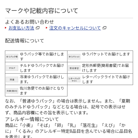
マークや記載内容について
よくあるお問い合わせ
お支払い方法
注文のキャンセルについて
配送情報について
ゆうパック等でお届けしま
ゆうパケットでお届けします
す
チルドゆうパックでお届け
定形外郵便(簡易書留)でお届
します
けします
冷凍ゆうパックでお届けし
レターパックライトでお届け
ます。
します
佐川急便でのお届けとなり
ます
なお、「普通ゆうパック」の場合は表示しません。また、「夏期
のみチルドゆうパック」などとなる場合は、記号での表示はせ
ず、商品内容欄にその旨を表示しています。
アレルギー情報について
商品に「小麦」「そば」「卵」「乳」「落花生」「えび」「か
に」「くるみ」のアレルギー特定8品目を含んでいる場合に品目名
を表示します。