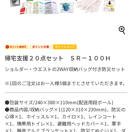
帰宅支援２０点セット ＳＲ－１００Ｈ
ショルダー・ウエストの2WAY収納バッグ付き防災セット
※1回のご注文はお一人様5個までとさせていただきます。
●包装サイズ/240×380×110mm(配送用段ボール)
●商品内容/収納バッグ×1(120×310×230mm)、防災の
心得×1、ホイッスル×1、カイロ×1、レインコート
×1、携帯用トイレ×1、避難用ヘッドカバー×1、軍手
×1、静音アルミブランケット×1、防災てぬぐい×1、ダ