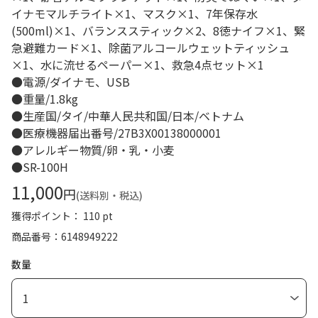
イナモマルチライト×1、マスク×1、7年保存水
(500ml)×1、バランススティック×2、8徳ナイフ×1、緊
急避難カード×1、除菌アルコールウェットティッシュ
×1、水に流せるペーパー×1、救急4点セット×1
●電源/ダイナモ、USB
●重量/1.8kg
●生産国/タイ/中華人民共和国/日本/ベトナム
●医療機器届出番号/27B3X00138000001
●アレルギー物質/卵・乳・小麦
●SR-100H
11,000
円
(送料別・税込)
獲得ポイント： 110 pt
商品番号
6148949222
数量
1