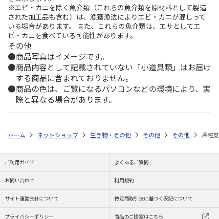
※エビ・カニを除く魚介類（これらの魚介類を原材料として製造
された加工品も含む）は、漁獲漁法によりエビ・カニが混じって
いる場合があります。 また、これらの魚介類は、エサとしてエ
ビ・カニを食べている可能性があります。
その他
商品写真はイメージです。
商品内容として記載されていない「小道具類」はお届け
する商品に含まれておりません。
商品の色は、ご覧になるパソコンなどの環境により、実
際と異なる場合があります。
ホーム
ネットショップ
生き物・その他
その他
その他
帰宅支
ご利用ガイド
よくあるご質問
お問い合わせ
利用規約
サイト運営会社について
特定商取引法に基づく表記について
プライバシーポリシー
商品のご提案はこちら