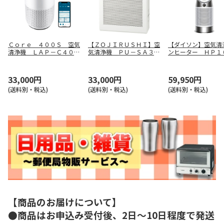
Ｃｏｒｅ ４００Ｓ 空気
【ＺＯＪＩＲＵＳＨＩ】空
【ダイソン】空気清
清浄機 ＬＡＰ－Ｃ４０１
気清浄機 ＰＵ－ＳＡ３５
ンヒーター ＨＰ１
Ｓ－ＷＪＰ
－ＷＡ
Ｗ
33,000円
33,000円
59,950円
(送料別・税込)
(送料別・税込)
(送料別・税込)
【商品のお届けについて】
●商品はお申込み受付後、2日～10日程度で発送