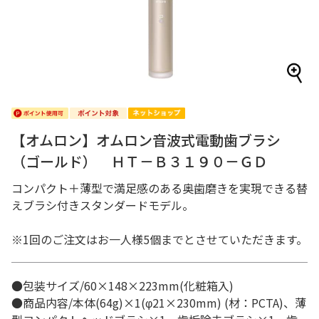
【オムロン】オムロン音波式電動歯ブラシ
（ゴールド） ＨＴ－Ｂ３１９０－ＧＤ
コンパクト＋薄型で満足感のある奥歯磨きを実現できる替
えブラシ付きスタンダードモデル。
※1回のご注文はお一人様5個までとさせていただきます。
●包装サイズ/60×148×223mm(化粧箱入)
●商品内容/本体(64g)×1(φ21×230mm) (材：PCTA)、薄