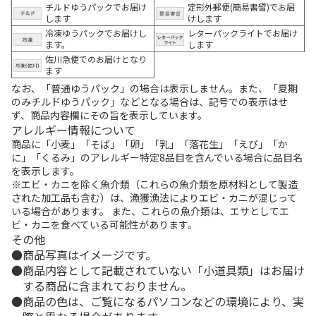
チルドゆうパックでお届け
定形外郵便(簡易書留)でお届
します
けします
冷凍ゆうパックでお届けし
レターパックライトでお届け
ます。
します
佐川急便でのお届けとなり
ます
なお、「普通ゆうパック」の場合は表示しません。また、「夏期
のみチルドゆうパック」などとなる場合は、記号での表示はせ
ず、商品内容欄にその旨を表示しています。
アレルギー情報について
商品に「小麦」「そば」「卵」「乳」「落花生」「えび」「か
に」「くるみ」のアレルギー特定8品目を含んでいる場合に品目名
を表示します。
※エビ・カニを除く魚介類（これらの魚介類を原材料として製造
された加工品も含む）は、漁獲漁法によりエビ・カニが混じって
いる場合があります。 また、これらの魚介類は、エサとしてエ
ビ・カニを食べている可能性があります。
その他
商品写真はイメージです。
商品内容として記載されていない「小道具類」はお届け
する商品に含まれておりません。
商品の色は、ご覧になるパソコンなどの環境により、実