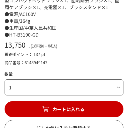
型コンパクトヘッドブラシ×1、歯垢除去ブラシ×1、歯
周ケアブラシ×1、充電器×1、ブラシスタンド×1
●電源/AC100V
●重量/364g
●生産国/中華人民共和国
●HT-B3190-GD
13,750
円
(送料別・税込)
獲得ポイント： 137 pt
商品番号
6148949143
数量
1
カートに入れる