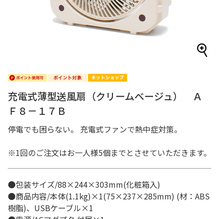
充電式薄型送風扇（クリームベージュ） Ａ
Ｆ８－１７Ｂ
停電でも困らない。 充電式ファンで熱中症対策。
※1回のご注文はお一人様5個までとさせていただきます。
●包装サイズ/88×244×303mm(化粧箱入)
●商品内容/本体(1.1kg)×1(75×237×285mm) (材：ABS
樹脂)、USBケーブル×1