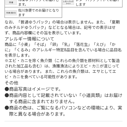
ます。
します
佐川急便でのお届けとなり
ます
なお、「普通ゆうパック」の場合は表示しません。また、「夏期
のみチルドゆうパック」などとなる場合は、記号での表示はせ
ず、商品内容欄にその旨を表示しています。
アレルギー情報について
商品に「小麦」「そば」「卵」「乳」「落花生」「えび」「か
に」「くるみ」のアレルギー特定8品目を含んでいる場合に品目名
を表示します。
※エビ・カニを除く魚介類（これらの魚介類を原材料として製造
された加工品も含む）は、漁獲漁法によりエビ・カニが混じって
いる場合があります。 また、これらの魚介類は、エサとしてエ
ビ・カニを食べている可能性があります。
その他
商品写真はイメージです。
商品内容として記載されていない「小道具類」はお届け
する商品に含まれておりません。
商品の色は、ご覧になるパソコンなどの環境により、実
際と異なる場合があります。