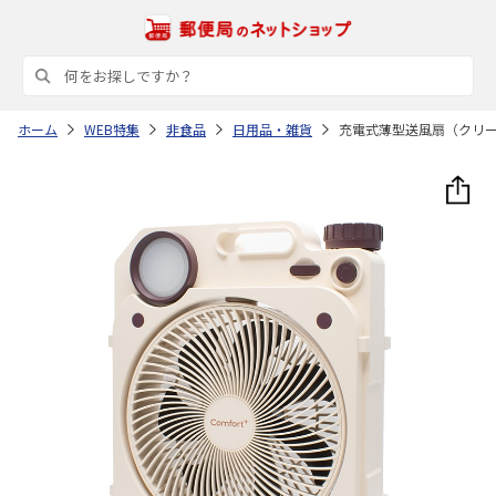
ホーム
WEB特集
非食品
日用品・雑貨
充電式薄型送風扇（クリ