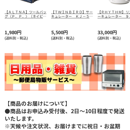
【ＡＬＴＮＡ】ツールバッ
【ＴＷＩＮＢＩＲＤ】サー
【ＲＨＹＴＨＭ】リ
グ〈Ｐ．Ｐ．〉（ネイビ
キュレーター ＫＪ－５７
ーキュレーター ９
ー） Ａ７７７３－１１
８１Ｗ
３９ＲＨ０８
1,980円
5,500円
33,000円
(送料別・税込)
(送料別・税込)
(送料別・税込)
【商品のお届けについて】
●商品はお申込み受付後、2日～10日程度で発送
いたします。
※天候や注文状況、お届けまでに祝日・お盆期