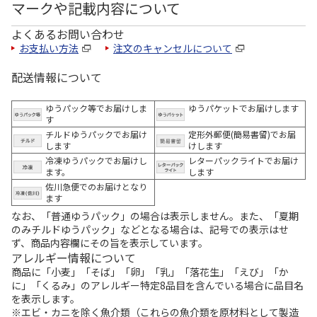
マークや記載内容について
よくあるお問い合わせ
お支払い方法
注文のキャンセルについて
配送情報について
ゆうパック等でお届けしま
ゆうパケットでお届けします
す
チルドゆうパックでお届け
定形外郵便(簡易書留)でお届
します
けします
冷凍ゆうパックでお届けし
レターパックライトでお届け
ます。
します
佐川急便でのお届けとなり
ます
なお、「普通ゆうパック」の場合は表示しません。また、「夏期
のみチルドゆうパック」などとなる場合は、記号での表示はせ
ず、商品内容欄にその旨を表示しています。
アレルギー情報について
商品に「小麦」「そば」「卵」「乳」「落花生」「えび」「か
に」「くるみ」のアレルギー特定8品目を含んでいる場合に品目名
を表示します。
※エビ・カニを除く魚介類（これらの魚介類を原材料として製造