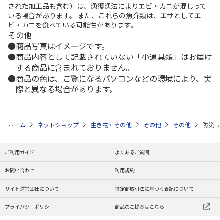
された加工品も含む）は、漁獲漁法によりエビ・カニが混じって
いる場合があります。 また、これらの魚介類は、エサとしてエ
ビ・カニを食べている可能性があります。
その他
商品写真はイメージです。
商品内容として記載されていない「小道具類」はお届け
する商品に含まれておりません。
商品の色は、ご覧になるパソコンなどの環境により、実
際と異なる場合があります。
ホーム
ネットショップ
生き物・その他
その他
その他
防災リ
ご利用ガイド
よくあるご質問
お問い合わせ
利用規約
サイト運営会社について
特定商取引法に基づく表記について
プライバシーポリシー
商品のご提案はこちら