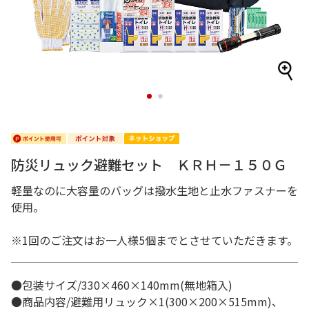
1
2
防災リュック避難セット ＫＲＨ－１５０Ｇ
軽量なのに大容量のバッグは撥水生地と止水ファスナーを
使用。
※1回のご注文はお一人様5個までとさせていただきます。
●包装サイズ/330×460×140mm(無地箱入)
●商品内容/避難用リュック×1(300×200×515mm)、