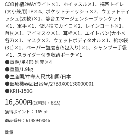
COB伸縮2WAYライト×1、ホイッスル×1、携帯トイレ
(大小兼用)1P×4、ポケットティッシュ×2、ウェットティ
ッシュ(20枚)×1、静音エマージェンシーブランケット
×1、軍手×1、使い捨てカイロ×2、レインコート×1、
首枕×1、アイマスク×1、耳栓×1、エイトバン(大小×
各2)×1、マスク×2、ウェットボディタオル×1、給水袋
(3L)×1、ペーパー歯磨き(5包入り)×1、シャンプー手袋
×1、スライダー付き収納ポーチ×1
●電源/単4形 別売×4
●重量/1.9kg
●生産国/中華人民共和国/日本
●医療機器届出番号/27B3X00138000001
●KRH-150G
16,500
円
(送料別・税込)
獲得ポイント： 165 pt
商品番号
6148949046
数量