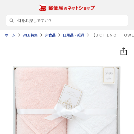
ホーム
WEB特集
非食品
日用品・雑貨
【ＵＣＨＩＮＯ ＴＯＷ