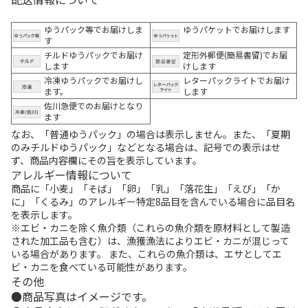
ゆうパック等でお届けしま
ゆうパケットでお届けします
す
チルドゆうパックでお届け
定形外郵便(簡易書留)でお届
します
けします
冷凍ゆうパックでお届けし
レターパックライトでお届け
ます。
します
佐川急便でのお届けとなり
ます
なお、「普通ゆうパック」の場合は表示しません。また、「夏期
のみチルドゆうパック」などとなる場合は、記号での表示はせ
ず、商品内容欄にその旨を表示しています。
アレルギー情報について
商品に「小麦」「そば」「卵」「乳」「落花生」「えび」「か
に」「くるみ」のアレルギー特定8品目を含んでいる場合に品目名
を表示します。
※エビ・カニを除く魚介類（これらの魚介類を原材料として製造
された加工品も含む）は、漁獲漁法によりエビ・カニが混じって
いる場合があります。 また、これらの魚介類は、エサとしてエ
ビ・カニを食べている可能性があります。
その他
商品写真はイメージです。