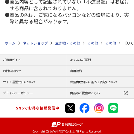
商品内容として記載されていない「小道具類」はお届け
する商品に含まれておりません。
商品の色は、ご覧になるパソコンなどの環境により、実
際と異なる場合があります。
ホーム
ネットショップ
生き物・その他
その他
その他
【ＵＣ
ご利用ガイド
よくあるご質問
お問い合わせ
利用規約
サイト運営会社について
特定商取引法に基づく表記について
プライバシーポリシー
商品のご提案はこちら
SNSでお得な情報発信中
Copyright (C) JAPAN POST Co.,Ltd. All Rights Reserved.