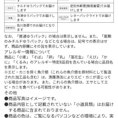
す
チルドゆうパックでお届け
定形外郵便(簡易書留)でお届
します
けします
冷凍ゆうパックでお届けし
レターパックライトでお届け
ます。
します
佐川急便でのお届けとなり
ます
なお、「普通ゆうパック」の場合は表示しません。また、「夏期
のみチルドゆうパック」などとなる場合は、記号での表示はせ
ず、商品内容欄にその旨を表示しています。
アレルギー情報について
商品に「小麦」「そば」「卵」「乳」「落花生」「えび」「か
に」「くるみ」のアレルギー特定8品目を含んでいる場合に品目名
を表示します。
※エビ・カニを除く魚介類（これらの魚介類を原材料として製造
された加工品も含む）は、漁獲漁法によりエビ・カニが混じって
いる場合があります。 また、これらの魚介類は、エサとしてエ
ビ・カニを食べている可能性があります。
その他
商品写真はイメージです。
商品内容として記載されていない「小道具類」はお届け
する商品に含まれておりません。
商品の色は、ご覧になるパソコンなどの環境により、実