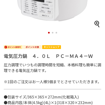
1
2
3
電気圧力鍋 ４．０Ｌ ＰＣ－ＭＡ４－Ｗ
圧力調理でいつもの調理時間を短縮、本格料理も簡単に調
理できる電気圧力鍋です。
※1回のご注文はお一人様5個までとさせていただきます。
●包装サイズ/365×365×272mm(化粧箱入)
●商品内容/本体(4.5kg)(4L)×1(318×320×232mm)