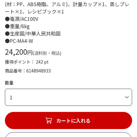
(材：PP、ABS樹脂、アルミ)、計量カップ×1、蒸しプレ
ート×1、レシピブック×1
●電源/AC100V
●重量/6kg
●生産国/中華人民共和国
●PC-MA4-W
24,200
円
(送料別・税込)
獲得ポイント： 242 pt
商品番号
6148948933
数量
1
カートに入れる