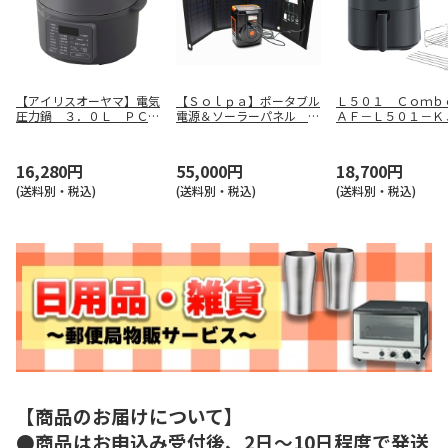
【アイリスオーヤマ】電気
【Ｓｏｌｐａ】ポータブル
Ｌ５０１ Ｃｏｍｂ
圧力鍋 ３．０Ｌ ＰＣ－
電源＆ソーラーパネル Ｅ
ＡＦ－Ｌ５０１－Ｋ
ＭＢ３－Ｈ
ＰＢ－１２０ＳＳ
16,280円
55,000円
18,700円
(送料別・税込)
(送料別・税込)
(送料別・税込)
【商品のお届けについて】
●商品はお申込み受付後、2日～10日程度で発送