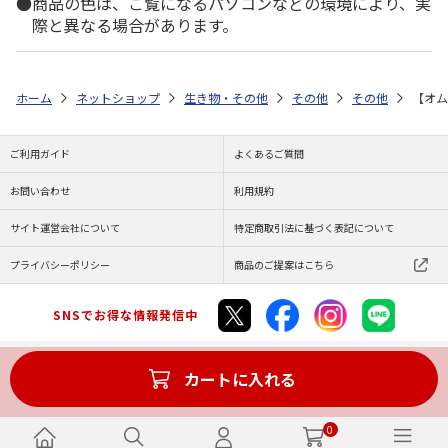
商品の色は、ご覧になるパソコンなどの環境により、実
際と異なる場合があります。
ホーム
ネットショップ
生き物・その他
その他
その他
【オム
ご利用ガイド
よくあるご質問
お問い合わせ
利用規約
サイト運営会社について
特定商取引法に基づく表記について
プライバシーポリシー
商品のご提案はこちら
SNSでお得な情報発信中
カートに入れる
Copyright (C) JAPAN POST Co.,Ltd. All Rights Reserved.
0