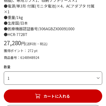
樹脂)、専用カフ×1、収納ソフトケース×1
●電源/単3形 付属(モニタ電池)×4、ACアダプタ 付属
×1
●重量/1kg
●生産国/日本
●医療機器認証番号/306AGBZX00091000
●HCR-7728T
27,280
円
(送料別・税込)
獲得ポイント： 272 pt
商品番号
6148948924
数量
1
カートに入れる