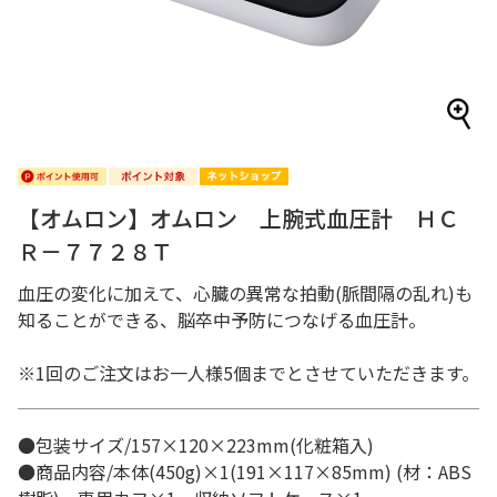
【オムロン】オムロン 上腕式血圧計 ＨＣ
Ｒ－７７２８Ｔ
血圧の変化に加えて、心臓の異常な拍動(脈間隔の乱れ)も
知ることができる、脳卒中予防につなげる血圧計。
※1回のご注文はお一人様5個までとさせていただきます。
●包装サイズ/157×120×223mm(化粧箱入)
●商品内容/本体(450g)×1(191×117×85mm) (材：ABS