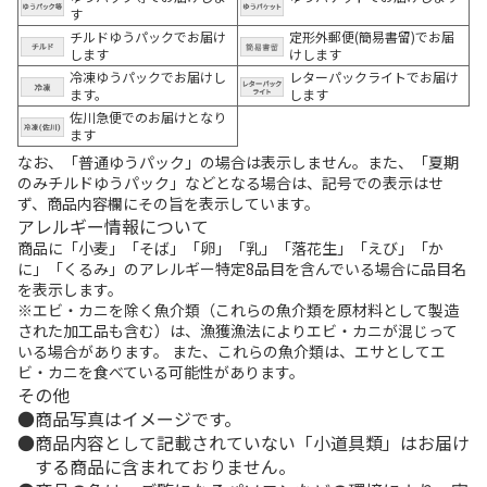
す
チルドゆうパックでお届け
定形外郵便(簡易書留)でお届
します
けします
冷凍ゆうパックでお届けし
レターパックライトでお届け
ます。
します
佐川急便でのお届けとなり
ます
なお、「普通ゆうパック」の場合は表示しません。また、「夏期
のみチルドゆうパック」などとなる場合は、記号での表示はせ
ず、商品内容欄にその旨を表示しています。
アレルギー情報について
商品に「小麦」「そば」「卵」「乳」「落花生」「えび」「か
に」「くるみ」のアレルギー特定8品目を含んでいる場合に品目名
を表示します。
※エビ・カニを除く魚介類（これらの魚介類を原材料として製造
された加工品も含む）は、漁獲漁法によりエビ・カニが混じって
いる場合があります。 また、これらの魚介類は、エサとしてエ
ビ・カニを食べている可能性があります。
その他
商品写真はイメージです。
商品内容として記載されていない「小道具類」はお届け
する商品に含まれておりません。