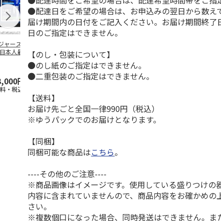
●配達時間をご希望の場合は、配達希望時間帯をご指
●配達日をご希望の場合は、お申込みの翌日から数えて
届け期間内の日付をご記入ください。お届け期間終了
日のご指定はできません。
ジャース 大谷翔
MLB ドジャース 大
ドジャース 大谷翔
MLB ドジャー
 日本人最多53試
谷翔平 2026 NL 3・
平 日本人最多53試
谷翔平・山本
【のし・包装について】
連続出塁記念 ダ
4月投手
…
合連続出塁記念 コ
佐々木朗希 
●のし紙のご指定はできません。
…
イ
…
●二重包装のご指定はできません。
3,000円
33,000円
9,900円
8,500円
送料・税込)
(送料・税込)
(送料・税込)
(送料・税込)
【送料】
お届け先ごと全国一律990円（税込）
※ゆうパックでのお届けとなります。
【同梱】
同梱可能な商品は
こちら
。
----その他のご注意----
※商品画像はイメージです。使用している盛りつけの
内容に含まれていませんので、商品内容をお確かめの
さい。
※複数個口になった場合、同時発送はできません。ま