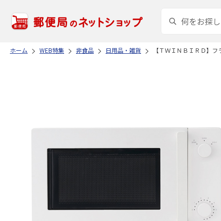
ホーム
WEB特集
非食品
日用品・雑貨
【ＴＷＩＮＢＩＲＤ】フ