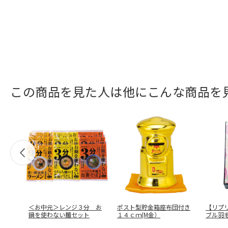
この商品を見た人は他にこんな商品を
＜お中元＞レンジ３分 お
ポスト型貯金箱座布団付き
【リプ
鍋を使わない麺セット
１４ｃｍ(M金）
ブル羽
ＫＡ