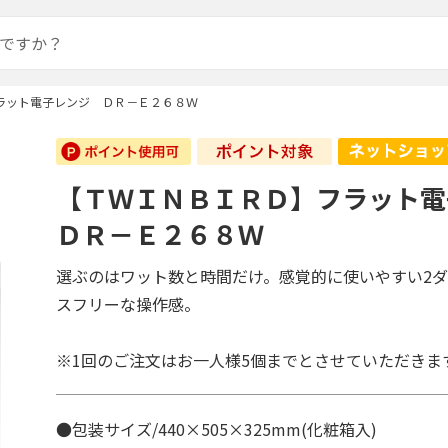
ラット電子レンジ ＤＲ－Ｅ２６８Ｗ
【ＴＷＩＮＢＩＲＤ】フラット
ＤＲ－Ｅ２６８Ｗ
選ぶのはワット数と時間だけ。感覚的に使いやすい2
スフリーな操作感。
※1回のご注文はお一人様5個までとさせていただきま
●包装サイズ/440×505×325mm(化粧箱入)