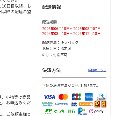
定ください。
10日目以降、お
配送情報
日以降の配達希望
配送期間
ス 大
MLB ドジャース 大
ドジャース 大谷翔
MLB ドジャース 大
由伸・
谷翔平 2026 NL 3・
平 日本人最多53試
谷翔平 2026 NL 3・
2026年06月18日～2026年08月07日
日本人
…
4月投手
…
合連続出塁記念 シ
4月投手
…
2026年08月18日～2026年12月18日
ル
…
17,000円
17,000円
8,500円
配送方法
ゆうパック
(送料・税込)
(送料・税込)
(送料・税込)
お届け日
指定可
のし
対応不可
決済方法
詳細はこちら
下記の決済方法がご利用頂けます。
器、小物等は商品
上、お申込みくだ
た、ご依頼主様と