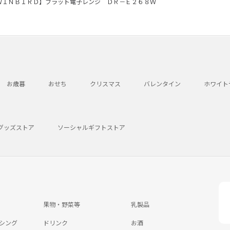
ＷＩＮＢＩＲＤ】フラット電子レンジ ＤＲ－Ｅ２６８Ｗ
お歳暮
おせち
クリスマス
バレンタイン
ホワイト
グッズストア
ソーシャルギフトストア
果物・野菜等
乳製品
シング
ドリンク
お酒