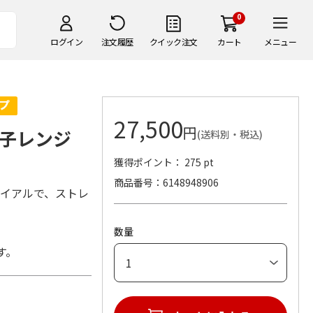
0
ログイン
注文履歴
クイック注文
カート
メニュー
27,500
円
電子レンジ
(送料別・税込)
獲得ポイント： 275 pt
商品番号
6148948906
ダイアルで、ストレ
数量
す。