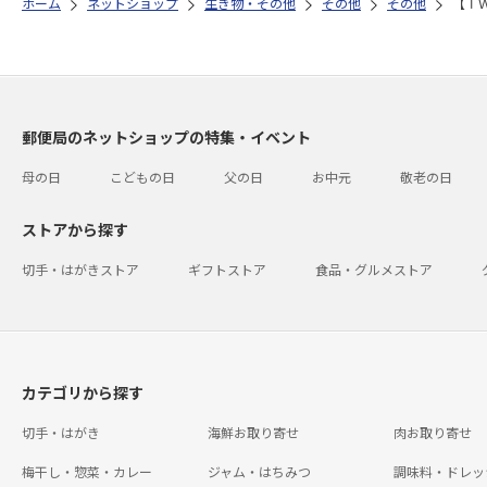
ホーム
ネットショップ
生き物・その他
その他
その他
【Ｔ
郵便局のネットショップの特集・イベント
母の日
こどもの日
父の日
お中元
敬老の日
ストアから探す
切手・はがきストア
ギフトストア
食品・グルメストア
カテゴリから探す
切手・はがき
海鮮お取り寄せ
肉お取り寄せ
梅干し・惣菜・カレー
ジャム・はちみつ
調味料・ドレッ