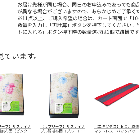
お届け先様が同じ場合、同日のお申込みであっても商
が異なる場合がございますので、あらかじめご了承く
※11点以上、ご購入希望の場合は、カート画面で「10
数量を入力し「再計算」ボタンを押下してください。
トに入れる」ボタン押下時の数量選択は1個で結構です
見ています。
リーブ】サスティナ
【リプリーブ】サスティナ
【エキソダス】ＥＸ．膨張
毛肌布団（ピンク）
ブル羽毛布団（ブルー）
マットレス＋バックパッ
Ｒ－
…
ＫＡＲ－２
…
ク ＥＸＤＦ
…