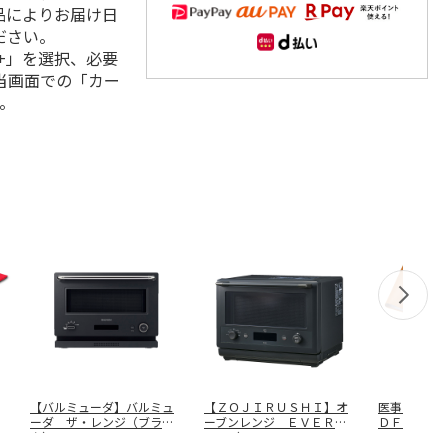
品によりお届け日
ださい。
+」を選択、必要
当画面での「カー
。
【バルミューダ】バルミュ
【ＺＯＪＩＲＵＳＨＩ】オ
医事・金融
ーダ ザ・レンジ（ブラッ
ーブンレンジ ＥＶＥＲＩ
ＤＦ－２７
ク） Ｋ０
…
ＮＯ（スレ
…