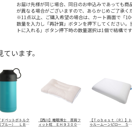
お届け先様が同じ場合、同日のお申込みであっても商
が異なる場合がございますので、あらかじめご了承く
※11点以上、ご購入希望の場合は、カート画面で「10
数量を入力し「再計算」ボタンを押下してください。
トに入れる」ボタン押下時の数量選択は1個で結構です
見ています。
イドペットボトルク
【西川】睡眠博士 首肩フ
【Ｔｏｂｅｓｔ（Ｒ）】ト
（ブルー） ＬＢ－
ィット枕 ＥＨ９３００９
ゥルームーンピロー ５９
０
５４７
０７０３