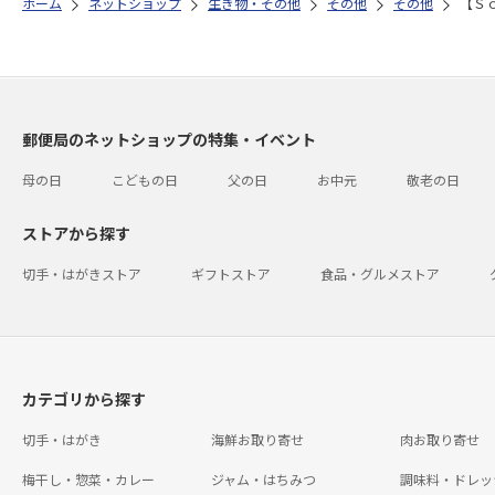
ホーム
ネットショップ
生き物・その他
その他
その他
【Ｓ
郵便局のネットショップの特集・イベント
母の日
こどもの日
父の日
お中元
敬老の日
ストアから探す
切手・はがきストア
ギフトストア
食品・グルメストア
カテゴリから探す
切手・はがき
海鮮お取り寄せ
肉お取り寄せ
梅干し・惣菜・カレー
ジャム・はちみつ
調味料・ドレッ