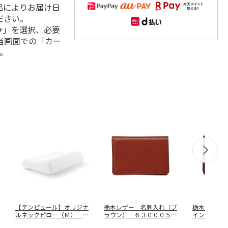
品によりお届け日
ださい。
+」を選択、必要
当画面での「カー
。
【テンピュール】オリジナ
栃木レザー 名刺入れ（ブ
栃木レザー
ルネックピロー（Ｍ） ３
ラウン） ６３０００５－
イン） ６
１００１２
２０
２