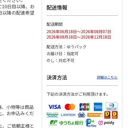
定ください。
10日目以降、お
配送情報
日以降の配達希望
配送期間
ス 大
MLB ドジャース 大
ドジャース 大谷翔
MLB ドジャース 大
由伸・
谷翔平 2026 NL 3・
平 日本人最多53試
谷翔平 2026 NL 3・
2026年06月18日～2026年08月07日
日本人
…
4月投手
…
合連続出塁記念 シ
4月投手
…
2026年08月18日～2026年12月18日
ル
…
17,000円
17,000円
8,500円
配送方法
ゆうパック
(送料・税込)
(送料・税込)
(送料・税込)
お届け日
指定可
のし
対応不可
決済方法
詳細はこちら
下記の決済方法がご利用頂けます。
器、小物等は商品
上、お申込みくだ
た、ご依頼主様と