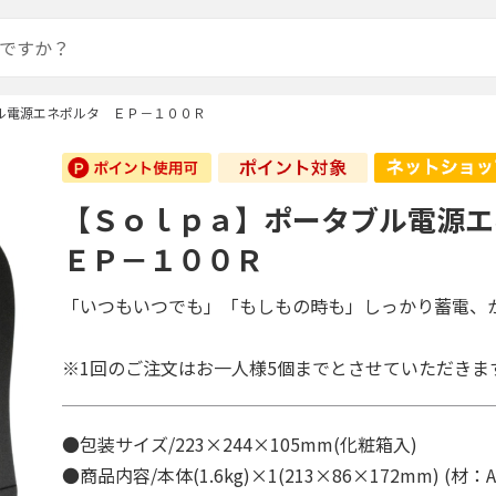
ル電源エネポルタ ＥＰ－１００Ｒ
【Ｓｏｌｐａ】ポータブル電源
ＥＰ－１００Ｒ
「いつもいつでも」「もしもの時も」しっかり蓄電、
※1回のご注文はお一人様5個までとさせていただきま
●包装サイズ/223×244×105mm(化粧箱入)
●商品内容/本体(1.6kg)×1(213×86×172mm) (材