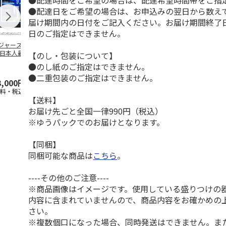
●配達時間をご希望の場合は、配達希望時間帯をご指
●配達日をご希望の場合は、お申込みの翌日から数えて
届け期間内の日付をご記入ください。お届け期間終了
日のご指定はできません。
ジャース 大谷翔
MLB ドジャース 大
ドジャース 大谷翔
MLB ドジャー
 日本人最多53試
谷翔平 2026 NL 3・
平 日本人最多53試
谷翔平・山本
【のし・包装について】
連続出塁記念 ダ
4月投手
…
合連続出塁記念 コ
佐々木朗希 
●のし紙のご指定はできません。
…
イ
…
●二重包装のご指定はできません。
3,000円
33,000円
9,900円
8,500円
送料・税込)
(送料・税込)
(送料・税込)
(送料・税込)
【送料】
お届け先ごと全国一律990円（税込）
※ゆうパックでのお届けとなります。
【同梱】
同梱可能な商品は
こちら
。
----その他のご注意----
※商品画像はイメージです。使用している盛りつけの
内容に含まれていませんので、商品内容をお確かめの
さい。
※複数個口になった場合、同時発送はできません。ま