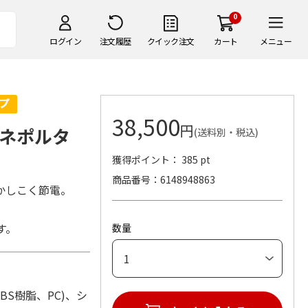
0
ログイン
注文履歴
クイック注文
カート
メニュー
38,500
円
エネポルタ
(送料別・税込)
獲得ポイント： 385 pt
商品番号
6148948863
かしこく節電。
す。
数量
：ABS樹脂、PC)、シ