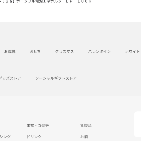
ｏｌｐａ】ポータブル電源エネポルタ ＥＰ－１００Ｒ
お歳暮
おせち
クリスマス
バレンタイン
ホワイト
グッズストア
ソーシャルギフトストア
果物・野菜等
乳製品
シング
ドリンク
お酒