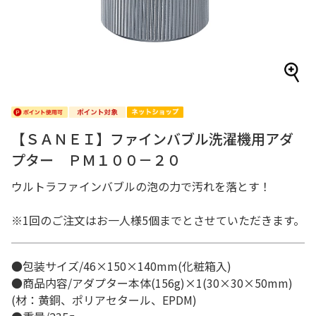
【ＳＡＮＥＩ】ファインバブル洗濯機用アダ
プター ＰＭ１００－２０
ウルトラファインバブルの泡の力で汚れを落とす！
※1回のご注文はお一人様5個までとさせていただきます。
●包装サイズ/46×150×140mm(化粧箱入)
●商品内容/アダプター本体(156g)×1(30×30×50mm)
(材：黄銅、ポリアセタール、EPDM)