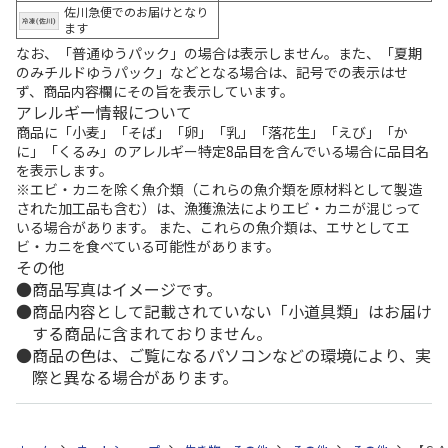
佐川急便でのお届けとなり
ます
なお、「普通ゆうパック」の場合は表示しません。また、「夏期
のみチルドゆうパック」などとなる場合は、記号での表示はせ
ず、商品内容欄にその旨を表示しています。
アレルギー情報について
商品に「小麦」「そば」「卵」「乳」「落花生」「えび」「か
に」「くるみ」のアレルギー特定8品目を含んでいる場合に品目名
を表示します。
※エビ・カニを除く魚介類（これらの魚介類を原材料として製造
された加工品も含む）は、漁獲漁法によりエビ・カニが混じって
いる場合があります。 また、これらの魚介類は、エサとしてエ
ビ・カニを食べている可能性があります。
その他
商品写真はイメージです。
商品内容として記載されていない「小道具類」はお届け
する商品に含まれておりません。
商品の色は、ご覧になるパソコンなどの環境により、実
際と異なる場合があります。