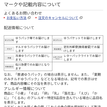
マークや記載内容について
よくあるお問い合わせ
お支払い方法
注文のキャンセルについて
配送情報について
ゆうパック等でお届けしま
ゆうパケットでお届けします
す
チルドゆうパックでお届け
定形外郵便(簡易書留)でお届
します
けします
冷凍ゆうパックでお届けし
レターパックライトでお届け
ます。
します
佐川急便でのお届けとなり
ます
なお、「普通ゆうパック」の場合は表示しません。また、「夏期
のみチルドゆうパック」などとなる場合は、記号での表示はせ
ず、商品内容欄にその旨を表示しています。
アレルギー情報について
商品に「小麦」「そば」「卵」「乳」「落花生」「えび」「か
に」「くるみ」のアレルギー特定8品目を含んでいる場合に品目名
を表示します。
※エビ・カニを除く魚介類（これらの魚介類を原材料として製造