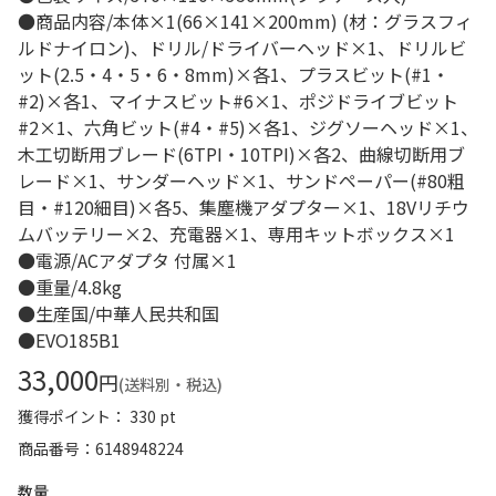
●商品内容/本体×1(66×141×200mm) (材：グラスフィ
ルドナイロン)、ドリル/ドライバーヘッド×1、ドリルビ
ット(2.5・4・5・6・8mm)×各1、プラスビット(#1・
#2)×各1、マイナスビット#6×1、ポジドライブビット
#2×1、六角ビット(#4・#5)×各1、ジグソーヘッド×1、
木工切断用ブレード(6TPI・10TPI)×各2、曲線切断用ブ
レード×1、サンダーヘッド×1、サンドペーパー(#80粗
目・#120細目)×各5、集塵機アダプター×1、18Vリチウ
ムバッテリー×2、充電器×1、専用キットボックス×1
●電源/ACアダプタ 付属×1
●重量/4.8kg
●生産国/中華人民共和国
●EVO185B1
33,000
円
(送料別・税込)
獲得ポイント： 330 pt
商品番号
6148948224
数量