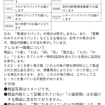
す
チルドゆうパックでお届け
定形外郵便(簡易書留)でお届
します
けします
冷凍ゆうパックでお届けし
レターパックライトでお届け
ます。
します
佐川急便でのお届けとなり
ます
なお、「普通ゆうパック」の場合は表示しません。また、「夏期
のみチルドゆうパック」などとなる場合は、記号での表示はせ
ず、商品内容欄にその旨を表示しています。
アレルギー情報について
商品に「小麦」「そば」「卵」「乳」「落花生」「えび」「か
に」「くるみ」のアレルギー特定8品目を含んでいる場合に品目名
を表示します。
※エビ・カニを除く魚介類（これらの魚介類を原材料として製造
された加工品も含む）は、漁獲漁法によりエビ・カニが混じって
いる場合があります。 また、これらの魚介類は、エサとしてエ
ビ・カニを食べている可能性があります。
その他
商品写真はイメージです。
商品内容として記載されていない「小道具類」はお届け
する商品に含まれておりません。
商品の色は、ご覧になるパソコンなどの環境により、実