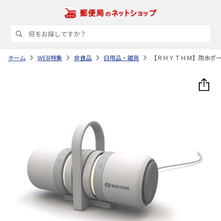
ホーム
WEB特集
非食品
日用品・雑貨
【ＲＨＹＴＨＭ】防水ポ