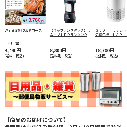
ＷＥＢ定期便海鮮コース
【キャプテンスタッグ】リ
３００ Ｐｌａｓｍ
ムーブＬＥＤランタンＤ
気清浄機 ＬＡＰ－
Ｘ ＵＫ－４００４
２－ＷＪＰＲ
4.9
（8）
3,780円
8,800円
18,700円
(送料・税込)
(送料別・税込)
(送料別・税込)
【商品のお届けについて】
●商品はお申込み受付後、2日～10日程度で発送