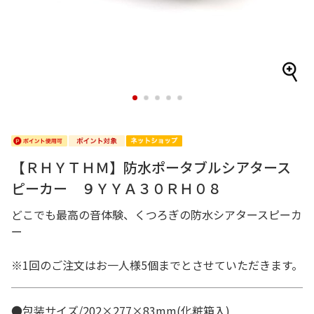
1
2
3
4
5
【ＲＨＹＴＨＭ】防水ポータブルシアタース
ピーカー ９ＹＹＡ３０ＲＨ０８
どこでも最高の音体験、くつろぎの防水シアタースピーカ
ー
※1回のご注文はお一人様5個までとさせていただきます。
●包装サイズ/202×277×83mm(化粧箱入)