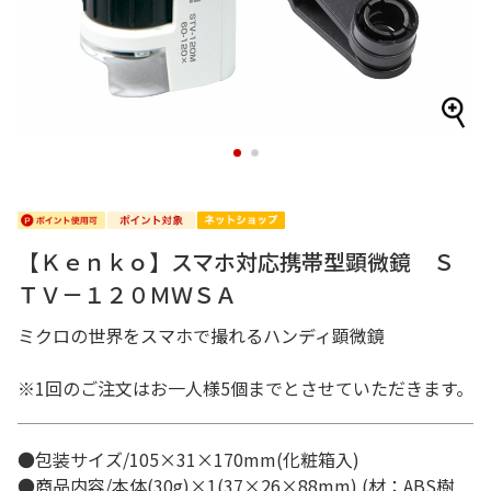
1
2
【Ｋｅｎｋｏ】スマホ対応携帯型顕微鏡 Ｓ
ＴＶ－１２０ＭＷＳＡ
ミクロの世界をスマホで撮れるハンディ顕微鏡
※1回のご注文はお一人様5個までとさせていただきます。
●包装サイズ/105×31×170mm(化粧箱入)
●商品内容/本体(30g)×1(37×26×88mm) (材：ABS樹