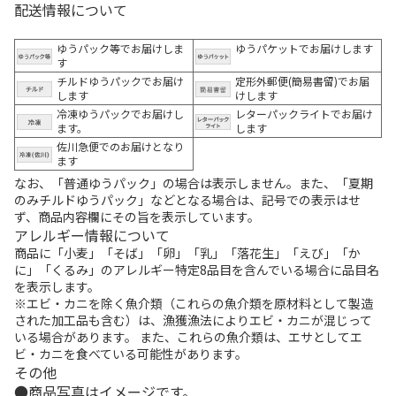
配送情報について
ゆうパック等でお届けしま
ゆうパケットでお届けします
す
チルドゆうパックでお届け
定形外郵便(簡易書留)でお届
します
けします
冷凍ゆうパックでお届けし
レターパックライトでお届け
ます。
します
佐川急便でのお届けとなり
ます
なお、「普通ゆうパック」の場合は表示しません。また、「夏期
のみチルドゆうパック」などとなる場合は、記号での表示はせ
ず、商品内容欄にその旨を表示しています。
アレルギー情報について
商品に「小麦」「そば」「卵」「乳」「落花生」「えび」「か
に」「くるみ」のアレルギー特定8品目を含んでいる場合に品目名
を表示します。
※エビ・カニを除く魚介類（これらの魚介類を原材料として製造
された加工品も含む）は、漁獲漁法によりエビ・カニが混じって
いる場合があります。 また、これらの魚介類は、エサとしてエ
ビ・カニを食べている可能性があります。
その他
商品写真はイメージです。