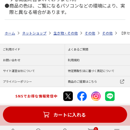
商品の色は、ご覧になるパソコンなどの環境により、実
際と異なる場合があります。
ホーム
ネットショップ
生き物・その他
その他
その他
【京セ
ご利用ガイド
よくあるご質問
お問い合わせ
利用規約
サイト運営会社について
特定商取引法に基づく表記について
プライバシーポリシー
商品のご提案はこちら
SNSでお得な情報発信中
カートに入れる
Copyright (C) JAPAN POST Co.,Ltd. All Rights Reserved.
0