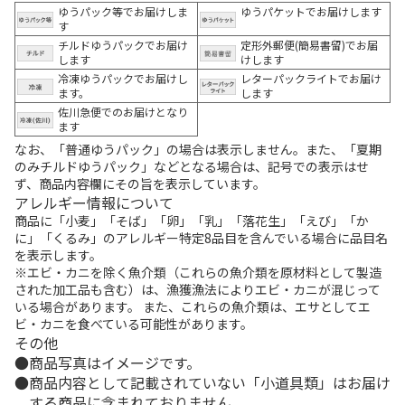
ゆうパック等でお届けしま
ゆうパケットでお届けします
す
チルドゆうパックでお届け
定形外郵便(簡易書留)でお届
します
けします
冷凍ゆうパックでお届けし
レターパックライトでお届け
ます。
します
佐川急便でのお届けとなり
ます
なお、「普通ゆうパック」の場合は表示しません。また、「夏期
のみチルドゆうパック」などとなる場合は、記号での表示はせ
ず、商品内容欄にその旨を表示しています。
アレルギー情報について
商品に「小麦」「そば」「卵」「乳」「落花生」「えび」「か
に」「くるみ」のアレルギー特定8品目を含んでいる場合に品目名
を表示します。
※エビ・カニを除く魚介類（これらの魚介類を原材料として製造
された加工品も含む）は、漁獲漁法によりエビ・カニが混じって
いる場合があります。 また、これらの魚介類は、エサとしてエ
ビ・カニを食べている可能性があります。
その他
商品写真はイメージです。
商品内容として記載されていない「小道具類」はお届け
する商品に含まれておりません。