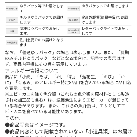
ゆうパック等でお届けしま
ゆうパケットでお届けします
す
チルドゆうパックでお届け
定形外郵便(簡易書留)でお届
します
けします
冷凍ゆうパックでお届けし
レターパックライトでお届け
ます。
します
佐川急便でのお届けとなり
ます
なお、「普通ゆうパック」の場合は表示しません。また、「夏期
のみチルドゆうパック」などとなる場合は、記号での表示はせ
ず、商品内容欄にその旨を表示しています。
アレルギー情報について
商品に「小麦」「そば」「卵」「乳」「落花生」「えび」「か
に」「くるみ」のアレルギー特定8品目を含んでいる場合に品目名
を表示します。
※エビ・カニを除く魚介類（これらの魚介類を原材料として製造
された加工品も含む）は、漁獲漁法によりエビ・カニが混じって
いる場合があります。 また、これらの魚介類は、エサとしてエ
ビ・カニを食べている可能性があります。
その他
商品写真はイメージです。
商品内容として記載されていない「小道具類」はお届け