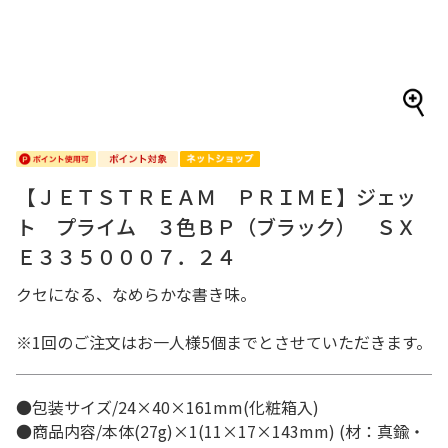
【ＪＥＴＳＴＲＥＡＭ ＰＲＩＭＥ】ジェッ
ト プライム ３色ＢＰ（ブラック） ＳＸ
Ｅ３３５０００７．２４
クセになる、なめらかな書き味。
※1回のご注文はお一人様5個までとさせていただきます。
●包装サイズ/24×40×161mm(化粧箱入)
●商品内容/本体(27g)×1(11×17×143mm) (材：真鍮・