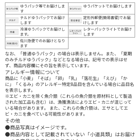
ゆうパック等でお届けしま
ゆうパケットでお届けします
す
チルドゆうパックでお届け
定形外郵便(簡易書留)でお届
します
けします
冷凍ゆうパックでお届けし
レターパックライトでお届け
ます。
します
佐川急便でのお届けとなり
ます
なお、「普通ゆうパック」の場合は表示しません。また、「夏期
のみチルドゆうパック」などとなる場合は、記号での表示はせ
ず、商品内容欄にその旨を表示しています。
アレルギー情報について
商品に「小麦」「そば」「卵」「乳」「落花生」「えび」「か
に」「くるみ」のアレルギー特定8品目を含んでいる場合に品目名
を表示します。
※エビ・カニを除く魚介類（これらの魚介類を原材料として製造
された加工品も含む）は、漁獲漁法によりエビ・カニが混じって
いる場合があります。 また、これらの魚介類は、エサとしてエ
ビ・カニを食べている可能性があります。
その他
商品写真はイメージです。
商品内容として記載されていない「小道具類」はお届け