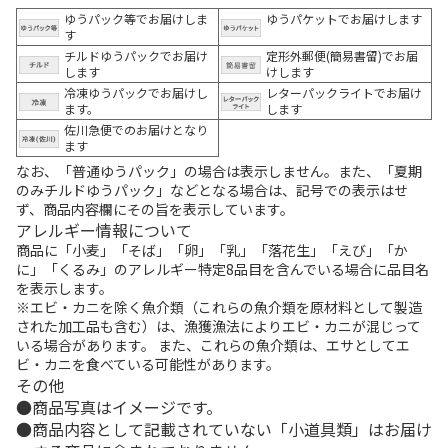
ゆうパック等でお届けしま
ゆうパケットでお届けします
す
チルドゆうパックでお届け
定形外郵便(簡易書留)でお届
します
けします
冷凍ゆうパックでお届けし
レターパックライトでお届け
ます。
します
佐川急便でのお届けとなり
ます
なお、「普通ゆうパック」の場合は表示しません。また、「夏期
のみチルドゆうパック」などとなる場合は、記号での表示はせ
ず、商品内容欄にその旨を表示しています。
アレルギー情報について
商品に「小麦」「そば」「卵」「乳」「落花生」「えび」「か
に」「くるみ」のアレルギー特定8品目を含んでいる場合に品目名
を表示します。
※エビ・カニを除く魚介類（これらの魚介類を原材料として製造
された加工品も含む）は、漁獲漁法によりエビ・カニが混じって
いる場合があります。 また、これらの魚介類は、エサとしてエ
ビ・カニを食べている可能性があります。
その他
商品写真はイメージです。
商品内容として記載されていない「小道具類」はお届け