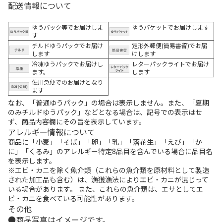
配送情報について
ゆうパック等でお届けしま
ゆうパケットでお届けします
す
チルドゆうパックでお届け
定形外郵便(簡易書留)でお届
します
けします
冷凍ゆうパックでお届けし
レターパックライトでお届け
ます。
します
佐川急便でのお届けとなり
ます
なお、「普通ゆうパック」の場合は表示しません。また、「夏期
のみチルドゆうパック」などとなる場合は、記号での表示はせ
ず、商品内容欄にその旨を表示しています。
アレルギー情報について
商品に「小麦」「そば」「卵」「乳」「落花生」「えび」「か
に」「くるみ」のアレルギー特定8品目を含んでいる場合に品目名
を表示します。
※エビ・カニを除く魚介類（これらの魚介類を原材料として製造
された加工品も含む）は、漁獲漁法によりエビ・カニが混じって
いる場合があります。 また、これらの魚介類は、エサとしてエ
ビ・カニを食べている可能性があります。
その他
商品写真はイメージです。