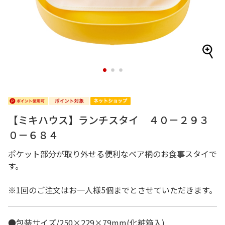
1
2
3
【ミキハウス】ランチスタイ ４０－２９３
０－６８４
ポケット部分が取り外せる便利なベア柄のお食事スタイで
す。
※1回のご注文はお一人様5個までとさせていただきます。
●包装サイズ/250×229×79mm(化粧箱入)