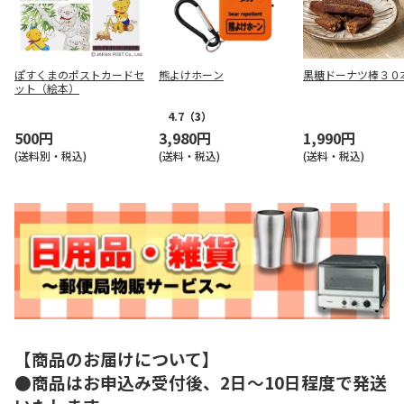
ぽすくまのポストカードセ
熊よけホーン
黒糖ドーナツ棒３０
ット（絵本）
4.7
（3）
500円
3,980円
1,990円
(送料別・税込)
(送料・税込)
(送料・税込)
【商品のお届けについて】
●商品はお申込み受付後、2日～10日程度で発送