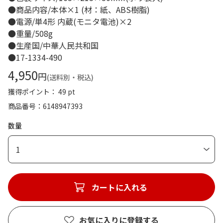
●商品内容/本体×1 (材：紙、ABS樹脂)
●電源/単4形 内蔵(モニタ電池)×2
●重量/508g
●生産国/中華人民共和国
●17-1334-490
4,950
円
(送料別・税込)
獲得ポイント： 49 pt
商品番号
6148947393
数量
1
カートに入れる
お気に入りに登録する