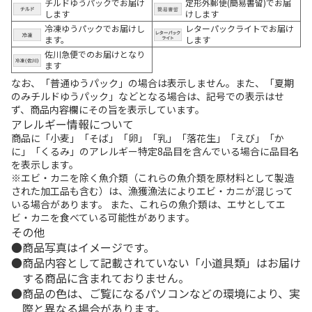
チルドゆうパックでお届け
定形外郵便(簡易書留)でお届
します
けします
冷凍ゆうパックでお届けし
レターパックライトでお届け
ます。
します
佐川急便でのお届けとなり
ます
なお、「普通ゆうパック」の場合は表示しません。また、「夏期
のみチルドゆうパック」などとなる場合は、記号での表示はせ
ず、商品内容欄にその旨を表示しています。
アレルギー情報について
商品に「小麦」「そば」「卵」「乳」「落花生」「えび」「か
に」「くるみ」のアレルギー特定8品目を含んでいる場合に品目名
を表示します。
※エビ・カニを除く魚介類（これらの魚介類を原材料として製造
された加工品も含む）は、漁獲漁法によりエビ・カニが混じって
いる場合があります。 また、これらの魚介類は、エサとしてエ
ビ・カニを食べている可能性があります。
その他
商品写真はイメージです。
商品内容として記載されていない「小道具類」はお届け
する商品に含まれておりません。
商品の色は、ご覧になるパソコンなどの環境により、実
際と異なる場合があります。