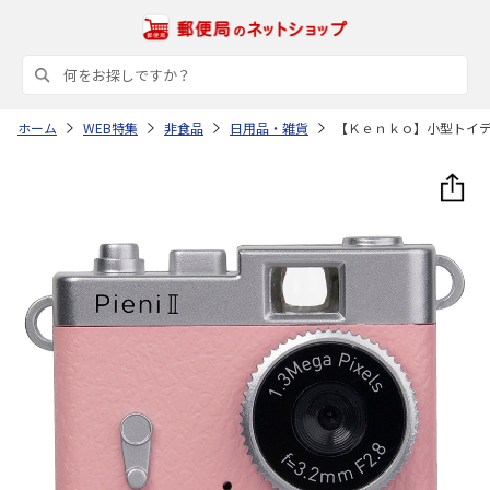
ホーム
WEB特集
非食品
日用品・雑貨
【Ｋｅｎｋｏ】小型トイ