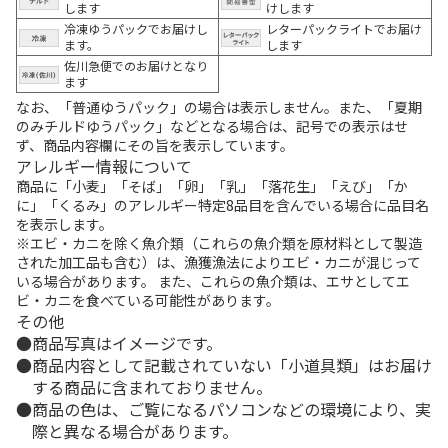
します
けします
冷凍ゆうパックでお届けし
レターパックライトでお届け
ます。
します
佐川急便でのお届けとなり
ます
なお、「普通ゆうパック」の場合は表示しません。また、「夏期
のみチルドゆうパック」などとなる場合は、記号での表示はせ
ず、商品内容欄にその旨を表示しています。
アレルギー情報について
商品に「小麦」「そば」「卵」「乳」「落花生」「えび」「か
に」「くるみ」のアレルギー特定8品目を含んでいる場合に品目名
を表示します。
※エビ・カニを除く魚介類（これらの魚介類を原材料として製造
された加工品も含む）は、漁獲漁法によりエビ・カニが混じって
いる場合があります。 また、これらの魚介類は、エサとしてエ
ビ・カニを食べている可能性があります。
その他
商品写真はイメージです。
商品内容として記載されていない「小道具類」はお届け
する商品に含まれておりません。
商品の色は、ご覧になるパソコンなどの環境により、実
際と異なる場合があります。