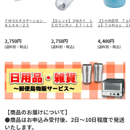
ＦＭマルチステーション
【エレット】３ＷＡＹ Ｌ
【ＩＨ対応可 Ｔｏ
６１４４－２３
ＥＤランタン ＥＴ－１２
ｙ】ＴｏＭａｙ Ｉ
マルチポットＭ（ラ
ルー） ＳＲＡ－９
2,750円
2,750円
4,400円
(送料別・税込)
(送料別・税込)
(送料別・税込)
【商品のお届けについて】
●商品はお申込み受付後、2日～10日程度で発送
いたします。