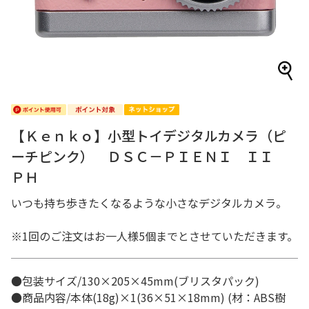
【Ｋｅｎｋｏ】小型トイデジタルカメラ（ピ
ーチピンク） ＤＳＣ－ＰＩＥＮＩ ＩＩ
ＰＨ
いつも持ち歩きたくなるような小さなデジタルカメラ。
※1回のご注文はお一人様5個までとさせていただきます。
●包装サイズ/130×205×45mm(ブリスタパック)
●商品内容/本体(18g)×1(36×51×18mm) (材：ABS樹